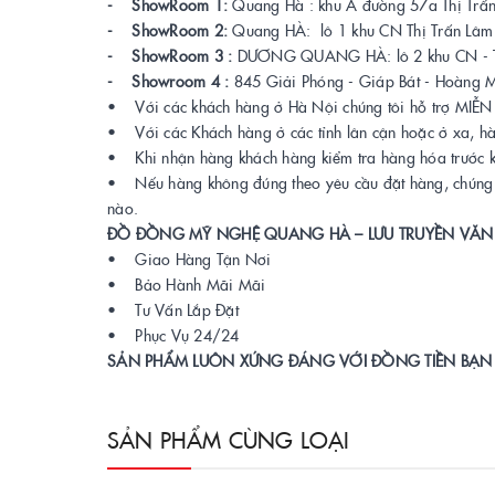
- ShowRoom 1:
Quang Hà : khu A đường 57a Thị Trấn
- ShowRoom 2:
Quang HÀ: lô 1 khu CN Thị Trấn Lâm 
- ShowRoom 3 :
DƯƠNG QUANG HÀ: lô 2 khu CN - Trấ
- Showroom 4 :
845 Giải Phóng - Giáp Bát - Hoàng M
• Với các khách hàng ở Hà Nội chúng tôi hỗ trợ MIỄN P
• Với các Khách hàng ở các tỉnh lân cận hoặc ở xa, h
• Khi nhận hàng khách hàng kiểm tra hàng hóa trước kh
• Nếu hàng không đúng theo yêu cầu đặt hàng, chúng tô
nào.
ĐỒ ĐỒNG MỸ NGHỆ QUANG HÀ – LƯU TRUYỀN VĂN
• Giao Hàng Tận Nơi
• Bảo Hành Mãi Mãi
• Tư Vấn Lắp Đặt
• Phục Vụ 24/24
SẢN PHẨM LUÔN XỨNG ĐÁNG VỚI ĐỒNG TIỀN BẠN
SẢN PHẨM CÙNG LOẠI