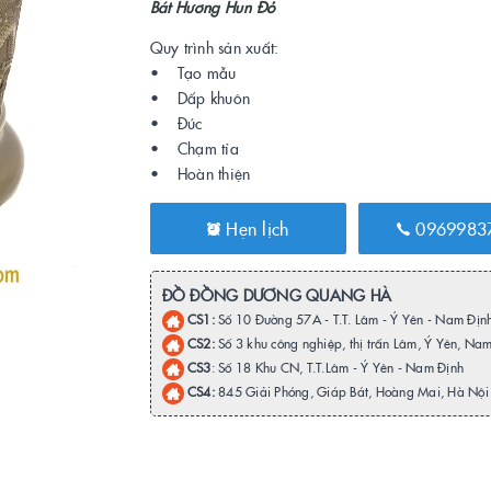
Bát Hương Hun Đỏ
Quy trình sản xuất:
• Tạo mẫu
• Dấp khuôn
• Đúc
• Chạm tỉa
• Hoàn thiện
Hẹn lịch
0969983
ĐỒ ĐỒNG DƯƠNG QUANG HÀ
CS1:
Số 10 Đường 57A - T.T. Lâm - Ý Yên - Nam Địn
CS2:
Số 3 khu công nghiệp, thị trấn Lâm, Ý Yên, Na
CS3
: Số 18 Khu CN, T.T.Lâm - Ý Yên - Nam Định
CS4:
845 Giải Phóng, Giáp Bát, Hoàng Mai, Hà Nội