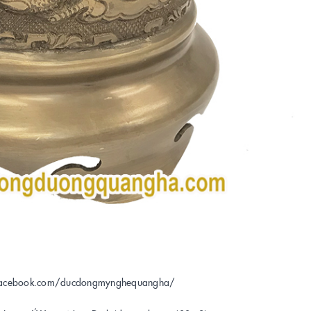
w.facebook.com/ducdongmynghequangha/