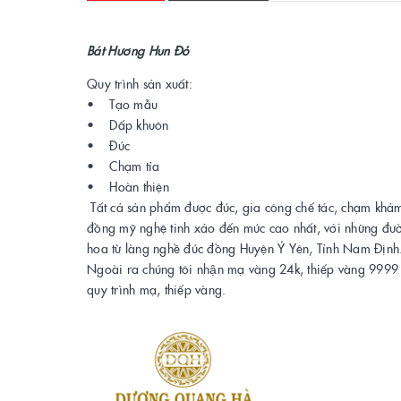
Bát Hương Hun Đỏ
Quy trình sản xuất:
• Tạo mẫu
• Dấp khuôn
• Đúc
• Chạm tỉa
• Hoàn thiện
Tất cả sản phẩm được đúc, gia công chế tác, chạm khảm
đồng mỹ nghệ tinh xảo đến mức cao nhất, với những đường
hoa từ làng nghề đúc đồng Huyện Ý Yên, Tỉnh Nam Định
Ngoài ra chúng tôi nhận mạ vàng 24k, thiếp vàng 9999 lên 
quy trình mạ, thiếp vàng.