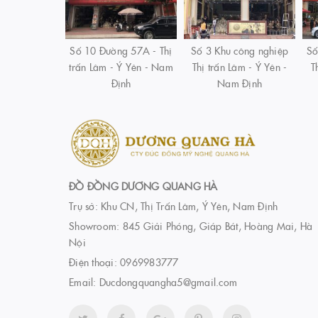
Số 10 Đường 57A - Thị
Số 3 Khu công nghiệp
Số
trấn Lâm - Ý Yên - Nam
Thị trấn Lâm - Ý Yên -
T
Định
Nam Định
ĐỒ ĐỒNG DƯƠNG QUANG HÀ
Trụ sở: Khu CN, Thị Trấn Lâm, Ý Yên, Nam Định
Showroom: 845 Giải Phóng, Giáp Bát, Hoàng Mai, Hà
Nội
Điện thoại:
0969983777
Email:
Ducdongquangha5@gmail.com