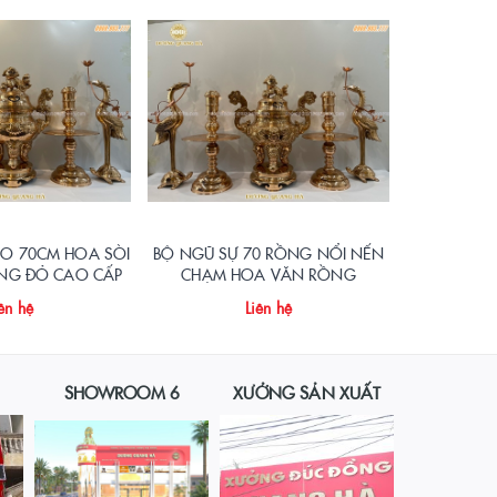
AO 70CM HOA SÒI
BỘ NGŨ SỰ 70 RỒNG NỔI NẾN
BỘ NGŨ S
ỒNG ĐỎ CAO CẤP
CHẠM HOA VĂN RỒNG
ĐỎ MỘ
PHƯỢNG
ên hệ
Liên hệ
SHOWROOM 6
XƯỞNG SẢN XUẤT