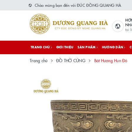
Chào mừng bạn đến với ĐÚC ĐỒNG QUANG HÀ
HƠ
NH
tại 
TRANG CHỦ
GIỚI THIỆU
SẢN PHẨM
HƯỚNG DẪN
C
Trang chủ
ĐỒ THỜ CÚNG
Bát Hương Hun Đỏ