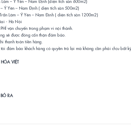
 Lâm – Ý Yên – Nam Định (diện tích sàn 600m2)
– Ý Yên – Nam Định ( diện tích sàn 500m2)
n Lâm – Ý Yên – Nam Định ( diện tích sàn 1200m2)
ai - Hà Nội
HÍ vận chuyển trong phạm vi nội thành.
àng sẽ được đóng cẩn thận đảm bảo.
i thanh toán tiền hàng.
i đảm bảo khách hàng có quyền trả lại mà không cần phải chịu bất kỳ
 HÓA VIỆT
 BỎ RA