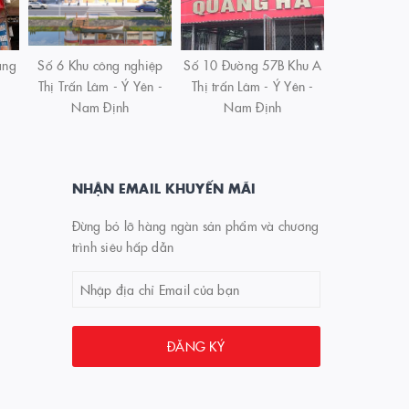
àng
Số 6 Khu công nghiệp
Số 10 Đường 57B Khu A
Thị Trấn Lâm - Ý Yên -
Thị trấn Lâm - Ý Yên -
Nam Định
Nam Định
NHẬN EMAIL KHUYẾN MÃI
Đừng bỏ lỡ hàng ngàn sản phẩm và chương
trình siêu hấp dẫn
ĐĂNG KÝ