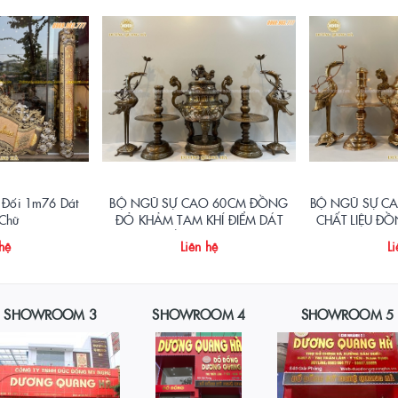
 Đối 1m76 Dát
BỘ NGŨ SỰ CAO 60CM ĐỒNG
BỘ NGŨ SỰ C
Chữ
ĐỎ KHẢM TAM KHÍ ĐIỂM DÁT
CHẤT LIỆU Đ
VÀNG 9999
 hệ
Liên hệ
Li
SHOWROOM 3
SHOWROOM 4
SHOWROOM 5