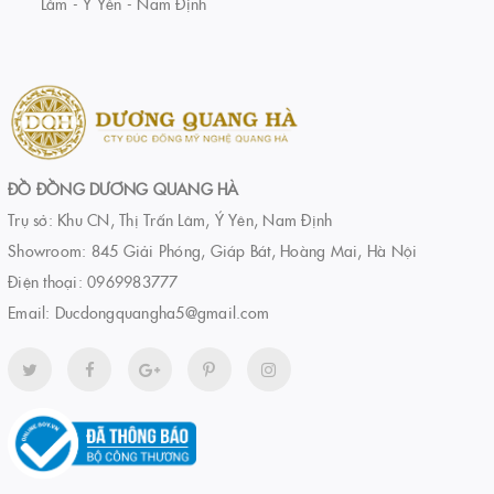
Lâm - Ý Yên - Nam Định
ĐỒ ĐỒNG DƯƠNG QUANG HÀ
Trụ sở: Khu CN, Thị Trấn Lâm, Ý Yên, Nam Định
Showroom: 845 Giải Phóng, Giáp Bát, Hoàng Mai, Hà Nội
Điện thoại:
0969983777
Email:
Ducdongquangha5@gmail.com