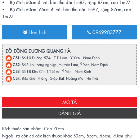
• Bộ đỉnh 60cm đi với bàn thờ dài 1m87, rộng 87cm, cao 1m27.
• Bộ đỉnh 60cm, 65cm đi với bàn thờ dài 1m97, rộng 87cm, cao
1m27.
Hẹn lịch
0969983777
ĐỒ ĐỒNG DƯƠNG QUANG HÀ
CS1:
Số 10 Đường 57A - T.T. Lâm - Ý Yên - Nam Định
CS2:
Số 3 khu công nghiệp, thị trấn Lâm, Ý Yên, Nam Định
CS3
: Số 18 Khu CN, T.T.Lâm - Ý Yên - Nam Định
CS4:
845 Giải Phóng, Giáp Bát, Hoàng Mai, Hà Nội
MÔ TẢ
ĐÁNH GIÁ
Kích thước sản phẩm: Cao 70cm
Ngoài ra còn có các kích thước khác 50cm, 55cm, 65cm, 70cm phù