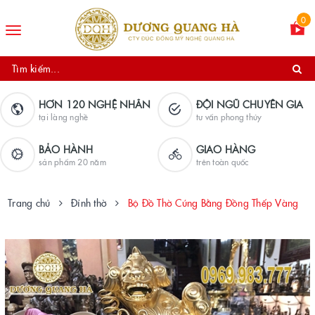
0
Toggle
navigation
HƠN 120 NGHỆ NHÂN
ĐỘI NGŨ CHUYÊN GIA
tại làng nghề
tư vấn phong thủy
BẢO HÀNH
GIAO HÀNG
sản phẩm 20 năm
trên toàn quốc
Trang chủ
Đỉnh thờ
Bộ Đồ Thờ Cúng Bằng Đồng Thếp Vàng