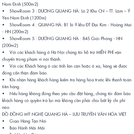
Nam Định (500m2)
• ShowRoom 3 : DƯƠNG QUANG HÀ: Lô 2 Khu CN – TT. Lâm – Ý
Yên Nam Định (1200m)
• ShowRoom 4 : QUANG HÀ: B1 lô 9 khu ĐT Đại Kim - Hoàng Mai
- HN (200m2)
• ShowRoom 5 : DƯƠNG QUANG HÀ : 845 Giải Phóng - HN
(200m2)
• Với các khách hàng ở Hà Nội chúng tôi hỗ trợ MIỄN PHÍ vận
chuyển trong phạm vi nội thành.
• Với các Khách hàng ở các tỉnh lân cận hoặc ở xa, hàng sẽ được
đóng cẩn thận đảm bảo.
• Khi nhận hàng khách hàng kiểm tra hàng hóa trước khi thanh toán
tiền hàng.
• Nếu hàng không đúng theo yêu cầu đặt hàng, chúng tôi đảm bảo
khách hàng có quyền trả lại mà không cần phải chịu bất kỳ chi phí
nào.
ĐỒ ĐỒNG MỸ NGHỆ QUANG HÀ – LƯU TRUYỀN VĂN HÓA VIỆT
• Giao Hàng Tận Nơi
• Bảo Hành Mãi Mãi