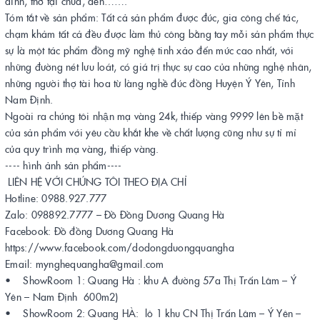
đình, thờ tại chùa, đền…….
Tóm tắt về sản phẩm: Tất cả sản phẩm được đúc, gia công chế tác,
chạm khảm tất cả đều được làm thủ công bằng tay mỗi sản phẩm thực
sự là một tác phẩm đồng mỹ nghệ tinh xảo đến mức cao nhất, với
những đường nét lưu loát, có giá trị thực sự cao của những nghệ nhân,
những người thợ tài hoa từ làng nghề đúc đồng Huyện Ý Yên, Tỉnh
Nam Định.
Ngoài ra chúng tôi nhận mạ vàng 24k, thiếp vàng 9999 lên bề mặt
của sản phẩm với yêu cầu khắt khe về chất lượng cũng như sự tỉ mỉ
của quy trình mạ vàng, thiếp vàng.
---- hình ảnh sản phẩm----
LIÊN HỆ VỚI CHÚNG TÔI THEO ĐỊA CHỈ
Hotline: 0988.927.777
Zalo: 098892.7777 – Đồ Đồng Dương Quang Hà
Facebook: Đồ đồng Dương Quang Hà
https://www.facebook.com/dodongduongquangha
Email: mynghequangha@gmail.com
• ShowRoom 1: Quang Hà : khu A đường 57a Thị Trấn Lâm – Ý
Yên – Nam Định 600m2)
• ShowRoom 2: Quang HÀ: lô 1 khu CN Thị Trấn Lâm – Ý Yên –