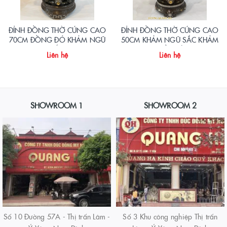
ĐỈNH ĐỒNG THỜ CÚNG CAO
ĐỈNH ĐỒNG THỜ CÚNG CAO
70CM ĐỒNG ĐỎ KHẢM NGŨ
50CM KHẢM NGŨ SẮC KHẢM
SẮC
KỸ NHIỀU VÀNG
Liên hệ
Liên hệ
SHOWROOM 1
SHOWROOM 2
Số 10 Đường 57A - Thị trấn Lâm -
Số 3 Khu công nghiệp Thị trấn