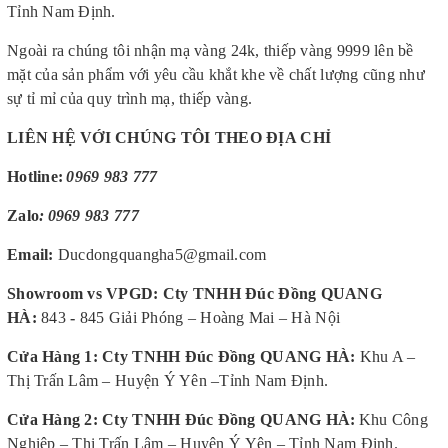
Tỉnh Nam Định.
Ngoài ra chúng tôi nhận mạ vàng 24k, thiếp vàng 9999 lên bề
mặt của sản phẩm với yêu cầu khắt khe về chất lượng cũng như
sự tỉ mỉ của quy trình mạ, thiếp vàng.
LIÊN HỆ VỚI CHÚNG TÔI THEO ĐỊA CHỈ
Hotline:
0969 983 777
Zalo
:
0969 983 777
Email:
Ducdongquangha5@gmail.com
Showroom vs VPGD: Cty TNHH Đúc Đồng QUANG
HÀ
:
843
-
845 Giải Phóng – Hoàng Mai – Hà Nội
Cửa Hàng 1: Cty TNHH Đúc Đồng QUANG HÀ
:
Khu A –
Thị Trấn Lâm – Huyện Ý Yên –Tỉnh Nam Định.
Cửa Hàng 2: Cty TNHH Đúc Đồng QUANG HÀ
:
Khu Công
Nghiệp – Thị Trấn Lâm – Huyện Ý Yên – Tỉnh Nam Định.