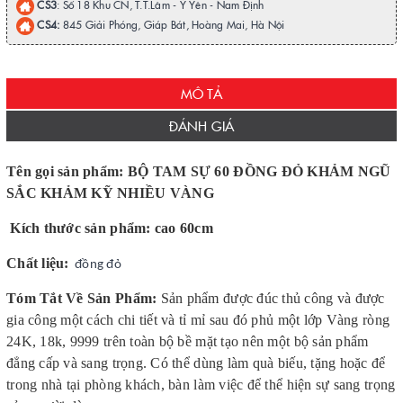
CS3
: Số 18 Khu CN, T.T.Lâm - Ý Yên - Nam Định
CS4:
845 Giải Phóng, Giáp Bát, Hoàng Mai, Hà Nội
MÔ TẢ
ĐÁNH GIÁ
Tên gọi sản phẩm: BỘ TAM SỰ 60 ĐỒNG ĐỎ KHẢM NGŨ
SẮC KHẢM KỸ NHIỀU VÀNG
Kích thước sản phẩm: cao 60cm
Chất liệu:
đồng đỏ
Tóm Tắt Về Sản Phẩm:
Sản phẩm được đúc thủ công và được
gia công một cách chi tiết và tỉ mỉ sau đó phủ một lớp Vàng ròng
24K, 18k, 9999 trên toàn bộ bề mặt tạo nên một bộ sản phẩm
đẳng cấp và sang trọng. Có thể dùng làm quà biếu, tặng hoặc để
trong nhà tại phòng khách, bàn làm việc để thể hiện sự sang trọng