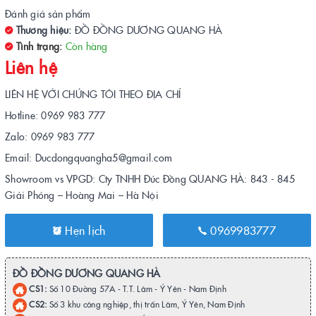
Đánh giá sản phẩm
Thương hiệu:
ĐỒ ĐỒNG DƯƠNG QUANG HÀ
Tình trạng:
Còn hàng
Liên hệ
LIÊN HỆ VỚI CHÚNG TÔI THEO ĐỊA CHỈ
Hotline: 0969 983 777
Zalo: 0969 983 777
Email: Ducdongquangha5@gmail.com
Showroom vs VPGD: Cty TNHH Đúc Đồng QUANG HÀ: 843 - 845
Giải Phóng – Hoàng Mai – Hà Nội
Hẹn lịch
0969983777
ĐỒ ĐỒNG DƯƠNG QUANG HÀ
CS1:
Số 10 Đường 57A - T.T. Lâm - Ý Yên - Nam Định
CS2:
Số 3 khu công nghiệp, thị trấn Lâm, Ý Yên, Nam Định