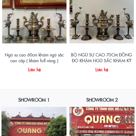
Ngũ sự cao 60cm khảm ngũ sắc
BỘ NGŨ SỰ CAO 70CM ĐỒNG
cao cấp ( khảm full vàng )
ĐỎ KHẢM NGŨ SẮC KHẢM KỸ
NHIỀU VÀNG CAO CẤP
Liên hệ
Liên hệ
SHOWROOM 1
SHOWROOM 2