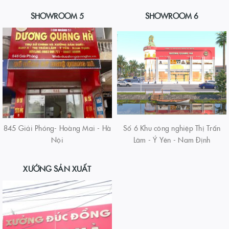
SHOWROOM 5
SHOWROOM 6
845 Giải Phóng- Hoàng Mai - Hà
Số 6 Khu công nghiệp Thị Trấn
Nội
Lâm - Ý Yên - Nam Định
XƯỞNG SẢN XUẤT