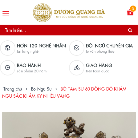
0
Toggle
navigation
HƠN 120 NGHỆ NHÂN
ĐỘI NGŨ CHUYÊN GIA
tại làng nghề
tư vấn phong thủy
BẢO HÀNH
GIAO HÀNG
sản phẩm 20 năm
trên toàn quốc
Trang chủ
Bộ Ngũ Sự
BỘ TAM SỰ 60 ĐỒNG ĐỎ KHẢM
NGŨ SẮC KHẢM KỸ NHIỀU VÀNG