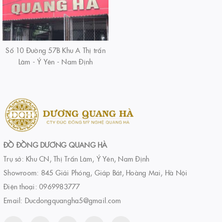
Số 10 Đường 57B Khu A Thị trấn
Lâm - Ý Yên - Nam Định
ĐỒ ĐỒNG DƯƠNG QUANG HÀ
Trụ sở: Khu CN, Thị Trấn Lâm, Ý Yên, Nam Định
Showroom: 845 Giải Phóng, Giáp Bát, Hoàng Mai, Hà Nội
Điện thoại:
0969983777
Email:
Ducdongquangha5@gmail.com