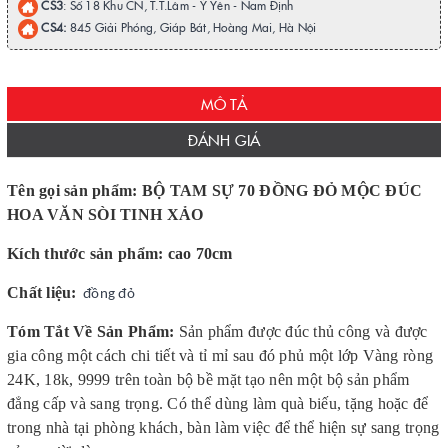
CS3
: Số 18 Khu CN, T.T.Lâm - Ý Yên - Nam Định
CS4:
845 Giải Phóng, Giáp Bát, Hoàng Mai, Hà Nội
MÔ TẢ
ĐÁNH GIÁ
Tên gọi sản phẩm: BỘ TAM SỰ 70 ĐỒNG ĐỎ MỘC ĐÚC
HOA VĂN SÒI TINH XẢO
Kích thước sản phẩm: cao 70cm
Chất liệu:
đồng đỏ
Tóm Tắt Về Sản Phẩm:
Sản phẩm được đúc thủ công và được
gia công một cách chi tiết và tỉ mỉ sau đó phủ một lớp Vàng ròng
24K, 18k, 9999 trên toàn bộ bề mặt tạo nên một bộ sản phẩm
đẳng cấp và sang trọng. Có thể dùng làm quà biếu, tặng hoặc để
trong nhà tại phòng khách, bàn làm việc để thể hiện sự sang trọng