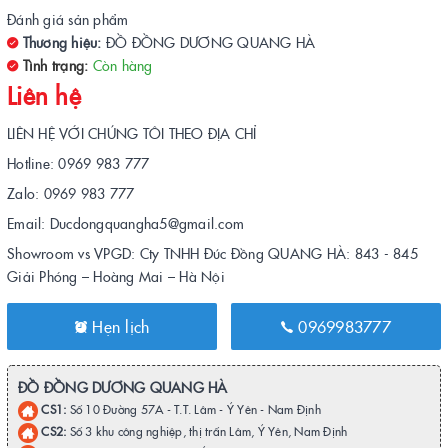
Đánh giá sản phẩm
Thương hiệu:
ĐỒ ĐỒNG DƯƠNG QUANG HÀ
Tình trạng:
Còn hàng
Liên hệ
LIÊN HỆ VỚI CHÚNG TÔI THEO ĐỊA CHỈ
Hotline: 0969 983 777
Zalo: 0969 983 777
Email: Ducdongquangha5@gmail.com
Showroom vs VPGD: Cty TNHH Đúc Đồng QUANG HÀ: 843 - 845
Giải Phóng – Hoàng Mai – Hà Nội
Hẹn lịch
0969983777
ĐỒ ĐỒNG DƯƠNG QUANG HÀ
CS1:
Số 10 Đường 57A - T.T. Lâm - Ý Yên - Nam Định
CS2:
Số 3 khu công nghiệp, thị trấn Lâm, Ý Yên, Nam Định