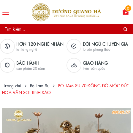
0
Toggle
navigation
HƠN 120 NGHỆ NHÂN
ĐỘI NGŨ CHUYÊN GIA
tại làng nghề
tư vấn phong thủy
BẢO HÀNH
GIAO HÀNG
sản phẩm 20 năm
trên toàn quốc
Trang chủ
Bộ Tam Sự
BỘ TAM SỰ 70 ĐỒNG ĐỎ MỘC ĐÚC
HOA VĂN SÒI TINH XẢO