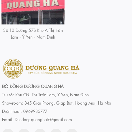
Số 10 Đường 57B Khu A Thị trấn
Lâm - Ý Yên - Nam Định
ĐỒ ĐỒNG DƯƠNG QUANG HÀ
Trụ sở: Khu CN, Thị Trấn Lâm, Ý Yên, Nam Định
Showroom: 845 Giải Phóng, Giáp Bát, Hoàng Mai, Hà Nội
Điện thoại:
0969983777
Email:
Ducdongquangha5@gmail.com