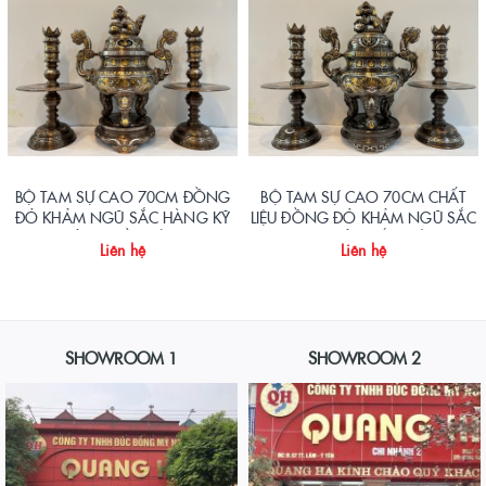
BỘ TAM SỰ CAO 70CM ĐỒNG
BỘ TAM SỰ CAO 70CM CHẤT
ĐỎ KHẢM NGŨ SẮC HÀNG KỸ
LIỆU ĐỒNG ĐỎ KHẢM NGŨ SẮC
KHẢM NHIỀU VÀNG
TINH XẢO SẮC NÉT
Liên hệ
Liên hệ
SHOWROOM 1
SHOWROOM 2