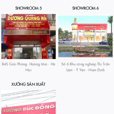
SHOWROOM 5
SHOWROOM 6
845 Giải Phóng- Hoàng Mai - Hà
Số 6 Khu công nghiệp Thị Trấn
Nội
Lâm - Ý Yên - Nam Định
XƯỞNG SẢN XUẤT