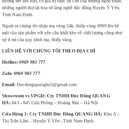
đường nét lưu loát, có giá trị thực sự cao của những nghệ nhân,
những người thợ tài hoa từ làng nghề đúc đồng Huyện Ý Yên,
Tỉnh Nam Định.
Ngoài ra chúng tôi nhận mạ vàng 24k, thiếp vàng 9999 lên bề
mặt của sản phẩm với yêu cầu khắt khe về chất lượng cũng như
sự tỉ mỉ của quy trình mạ, thiếp vàng.
LIÊN HỆ VỚI CHÚNG TÔI THEO ĐỊA CHỈ
Hotline:
0969 983 777
Zalo
:
0969 983 777
Email:
Ducdongquangha5@gmail.com
Showroom vs VPGD: Cty TNHH Đúc Đồng QUANG
HÀ
:
843
-
845 Giải Phóng – Hoàng Mai – Hà Nội
Cửa Hàng 1: Cty TNHH Đúc Đồng QUANG HÀ
:
Khu A –
Thị Trấn Lâm – Huyện Ý Yên –Tỉnh Nam Định.