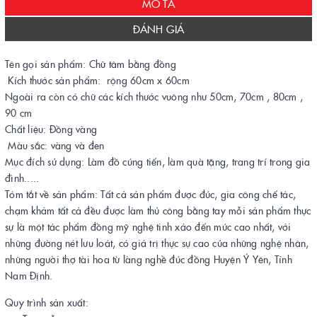
MÔ TẢ
ĐÁNH GIÁ
Tên gọi sản phẩm: Chữ tâm bằng đồng
Kích thước sản phẩm: rộng 60cm x 60cm
Ngoài ra còn có chữ các kích thước vuông như 50cm, 70cm , 80cm ,
90 cm
Chất liệu: Đồng vàng
Màu sắc: vàng và đen
Mục đích sử dụng: Làm đồ cúng tiến, làm quà tặng, trang trí trong gia
đình.....
Tóm tắt về sản phẩm: Tất cả sản phẩm được đúc, gia công chế tác,
chạm khảm tất cả đều được làm thủ công bằng tay mỗi sản phẩm thực
sự là một tác phẩm đồng mỹ nghệ tinh xảo đến mức cao nhất, với
những đường nét lưu loát, có giá trị thực sự cao của những nghệ nhân,
những người thợ tài hoa từ làng nghề đúc đồng Huyện Ý Yên, Tỉnh
Nam Định.
Quy trình sản xuất: