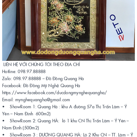
LIÊN HỆ VỚI CHÚNG TÔI THEO ĐỊA CHỈ
Hotline: 098.97.88888
Zalo: 098.97.88888 – Đồ Đồng Quang Hà
Facebook: Đồ Đồng Mỹ Nghệ Quang Hà
https://www.facebook.com/ducdongmynghequangha/
Email: mynghequangha@gmail.com
• ShowRoom 1: Quang Hà : khu A đường 57a Thị Trấn Lâm – Ý
Yên – Nam Định 600m2)
• ShowRoom 2: Quang HÀ: lô 1 khu CN Thị Trấn Lâm – Ý Yên –
Nam Định (500m2)
• ShowRoom 3 : DƯƠNG QUANG HÀ: Lô 2 Khu CN – TT. Lâm – Ý