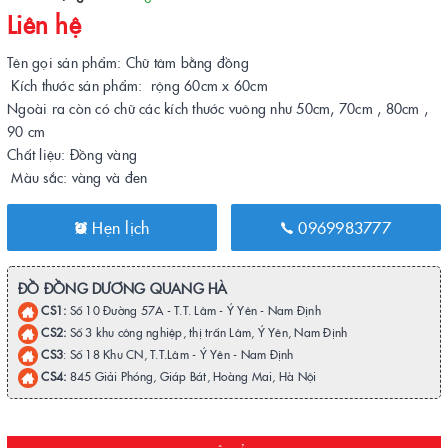
Liên hệ
Tên gọi sản phẩm: Chữ tâm bằng đồng
Kích thước sản phẩm: rộng 60cm x 60cm
Ngoài ra còn có chữ các kích thước vuông như 50cm, 70cm , 80cm ,
90 cm
Chất liệu: Đồng vàng
Màu sắc: vàng và đen
Hẹn lịch
0969983777
ĐỒ ĐỒNG DƯƠNG QUANG HÀ
CS1:
Số 10 Đường 57A - T.T. Lâm - Ý Yên - Nam Định
CS2:
Số 3 khu công nghiệp, thị trấn Lâm, Ý Yên, Nam Định
CS3
: Số 18 Khu CN, T.T.Lâm - Ý Yên - Nam Định
CS4:
845 Giải Phóng, Giáp Bát, Hoàng Mai, Hà Nội