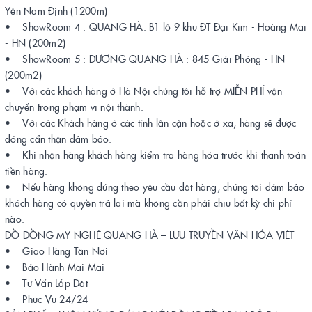
Yên Nam Định (1200m)
• ShowRoom 4 : QUANG HÀ: B1 lô 9 khu ĐT Đại Kim - Hoàng Mai
- HN (200m2)
• ShowRoom 5 : DƯƠNG QUANG HÀ : 845 Giải Phóng - HN
(200m2)
• Với các khách hàng ở Hà Nội chúng tôi hỗ trợ MIỄN PHÍ vận
chuyển trong phạm vi nội thành.
• Với các Khách hàng ở các tỉnh lân cận hoặc ở xa, hàng sẽ được
đóng cẩn thận đảm bảo.
• Khi nhận hàng khách hàng kiểm tra hàng hóa trước khi thanh toán
tiền hàng.
• Nếu hàng không đúng theo yêu cầu đặt hàng, chúng tôi đảm bảo
khách hàng có quyền trả lại mà không cần phải chịu bất kỳ chi phí
nào.
ĐỒ ĐỒNG MỸ NGHỆ QUANG HÀ – LƯU TRUYỀN VĂN HÓA VIỆT
• Giao Hàng Tận Nơi
• Bảo Hành Mãi Mãi
• Tư Vấn Lắp Đặt
• Phục Vụ 24/24