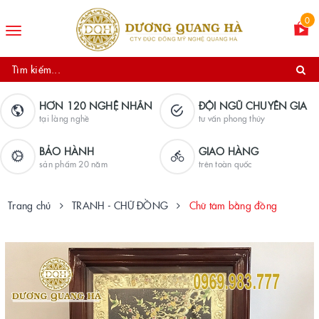
0
Toggle
navigation
HƠN 120 NGHỆ NHÂN
ĐỘI NGŨ CHUYÊN GIA
tại làng nghề
tư vấn phong thủy
BẢO HÀNH
GIAO HÀNG
sản phẩm 20 năm
trên toàn quốc
Trang chủ
TRANH - CHỮ ĐỒNG
Chữ tâm bằng đồng