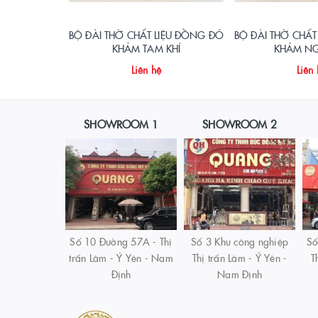
BỘ ĐÀI THỜ CHẤT LIỆU ĐỒNG ĐỎ
BỘ ĐÀI THỜ CHẤT
KHẢM TAM KHÍ
KHẢM NG
Liên hệ
Liên
SHOWROOM 1
SHOWROOM 2
Số 10 Đường 57A - Thị
Số 3 Khu công nghiệp
Số
trấn Lâm - Ý Yên - Nam
Thị trấn Lâm - Ý Yên -
T
Định
Nam Định