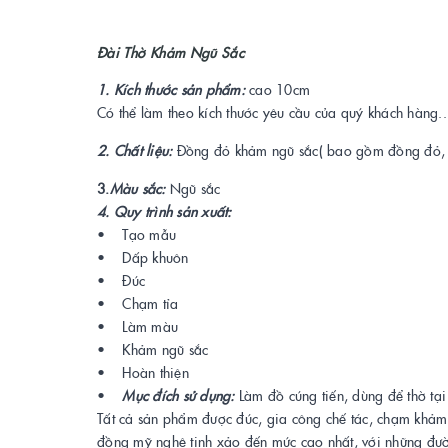
Đài Thờ Khảm Ngũ Sắc
1. Kích thước sản phẩm:
cao 10cm
Có thể làm theo kích thước yêu cầu của quý khách hàng...
2. Chất liệu:
Đồng đỏ khảm ngũ sắc( bao gồm đồng đỏ,
3.
Màu sắc:
Ngũ sắc
4. Quy trình sản xuất:
• Tạo mẫu
• Dấp khuôn
• Đúc
• Chạm tỉa
• Làm màu
• Khảm ngũ sắc
• Hoàn thiện
•
Mục đích sử dụng:
Làm đồ cúng tiến, dùng để thờ ta
Tất cả sản phẩm được đúc, gia công chế tác, chạm khảm
đồng mỹ nghệ tinh xảo đến mức cao nhất, với những đường