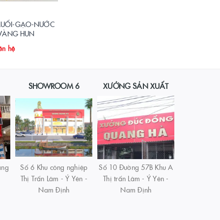
 MUỐI-GẠO-NƯỚC
VÀNG HUN
ên hệ
SHOWROOM 6
XƯỞNG SẢN XUẤT
àng
Số 6 Khu công nghiệp
Số 10 Đường 57B Khu A
Thị Trấn Lâm - Ý Yên -
Thị trấn Lâm - Ý Yên -
Nam Định
Nam Định