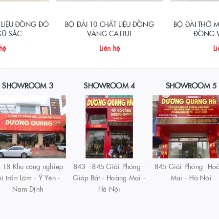
 LIỆU ĐỒNG ĐỎ
BỘ ĐÀI 10 CHẤT LIỆU ĐỒNG
BỘ ĐÀI THỜ
Ũ SẮC
VÀNG CATTUT
ĐỒNG 
 hệ
Liên hệ
Li
SHOWROOM 3
SHOWROOM 4
SHOWROOM 5
 18 Khu công nghiệp
843 - 845 Giải Phóng -
845 Giải Phóng- Ho
hị trấn Lâm - Ý Yên -
Giáp Bát - Hoàng Mai -
Mai - Hà Nội
Nam Định
Hà Nội