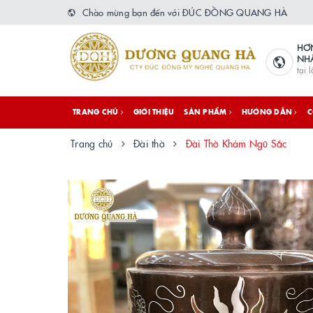
Chào mừng bạn đến với ĐÚC ĐỒNG QUANG HÀ
HƠ
NH
tại 
TRANG CHỦ
GIỚI THIỆU
SẢN PHẨM
HƯỚNG DẪN
C
Trang chủ
Đài thờ
Đài Thờ Khảm Ngũ Sắc