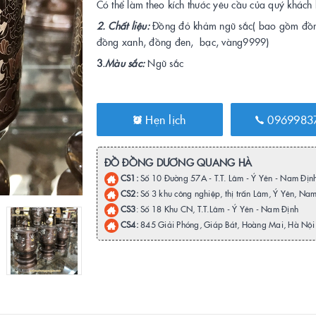
Có thể làm theo kích thước yêu cầu của quý khách 
2. Chất liệu:
Đồng đỏ khảm ngũ sắc( bao gồm đồ
đồng xanh, đồng đen, bạc, vàng9999)
3.
Màu sắc:
Ngũ sắc
Hẹn lịch
0969983
ĐỒ ĐỒNG DƯƠNG QUANG HÀ
CS1:
Số 10 Đường 57A - T.T. Lâm - Ý Yên - Nam Địn
CS2:
Số 3 khu công nghiệp, thị trấn Lâm, Ý Yên, Na
CS3
: Số 18 Khu CN, T.T.Lâm - Ý Yên - Nam Định
CS4:
845 Giải Phóng, Giáp Bát, Hoàng Mai, Hà Nội