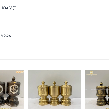
HÓA VIỆT
 BỎ RA