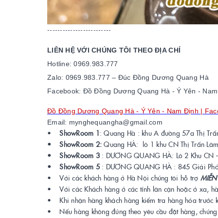
-------------------------
LIÊN HỆ VỚI CHÚNG TÔI THEO ĐỊA CHỈ
Hotline: 0969.983.777
Zalo: 0969.983.777 – Đ
úc
Đồng
Dương
Quang Hà
Facebook: Đồ Đồng Dương Quang Hà - Ý Yên - Nam
Đồ Đồng Dương Quang Hà - Ý Yên - Nam Định | Fa
Email: mynghequangha@gmail.com
•
ShowRoom 1
: Quang Hà : khu A đường 57a Thị T
• ShowRoom 2:
Quang HÀ: lô 1 khu CN Thị Trấn Lâ
• ShowRoom 3
: DƯƠNG QUANG HÀ: Lô 2 Khu CN – 
• ShowRoom 5
: DƯƠNG QUANG HÀ : 845 Giải Phó
• Với các khách hàng ở Hà Nội chúng tôi hỗ trợ
MIỄN
• Với các Khách hàng ở các tỉnh lân cận hoặc ở xa, h
• Khi nhận hàng khách hàng kiểm tra hàng hóa trước kh
• Nếu hàng không đúng theo yêu cầu đặt hàng, chúng tô