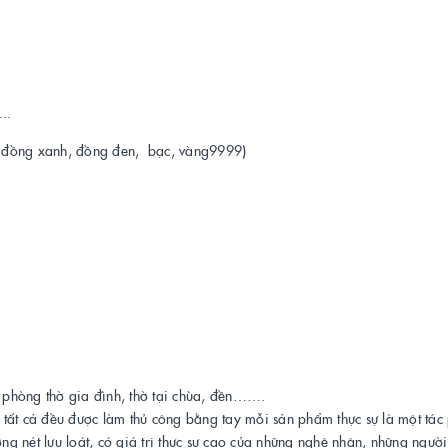
..
 đồng xanh, đồng đen, bạc, vàng9999)
̣i phòng thờ gia đình, thờ tại chùa, đền…….
 tất cả đều được làm thủ công bằng tay mỗi sản phẩm thực sự là một tá
 nét lưu loát, có giá trị thực sự cao của những nghệ nhân, những người 