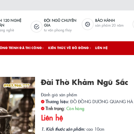
N 120 NGHỆ
ĐỘI NGŨ CHUYÊN
BẢO HÀNH
ÂN
GIA
sản phẩm 20 năm
làng nghề
tư vấn phong thủy
ÔNG TRÌNH ĐÃ THI CÔNG
KIẾN THỨC VỀ ĐỒ ĐỒNG
LIÊN HỆ
Đài Thờ Khảm Ngũ Sắc
Đánh giá sản phẩm
Thương hiệu:
ĐỒ ĐỒNG DƯƠNG QUANG HÀ
Tình trạng:
Còn hàng
Liên hệ
1. Kích thước sản phẩm:
cao 10cm