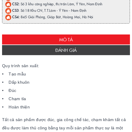
CS2:
Số 3 khu công nghiệp, thị trấn Lâm, Ý Yên, Nam Định
CS3
: Số 18 Khu CN, T.T.Lâm - Ý Yên - Nam Định
CS4:
845 Giải Phóng, Giáp Bát, Hoàng Mai, Hà Nội
MÔ TẢ
ĐÁNH GIÁ
Quy trình sản xuất:
• Tạo mẫu
• Dấp khuôn
• Đúc
• Chạm tỉa
• Hoàn thiện
Tất cả
sản phẩm được đúc, gia công chế tác, chạm khảm tất cả
đều được làm thủ công bằng tay mỗi sản phẩm thực sự là một