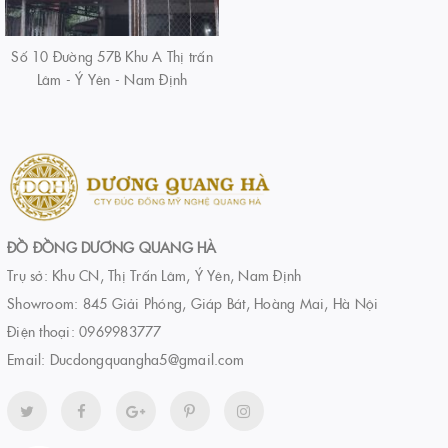
Số 10 Đường 57B Khu A Thị trấn
Lâm - Ý Yên - Nam Định
ĐỒ ĐỒNG DƯƠNG QUANG HÀ
Trụ sở: Khu CN, Thị Trấn Lâm, Ý Yên, Nam Định
Showroom: 845 Giải Phóng, Giáp Bát, Hoàng Mai, Hà Nội
Điện thoại:
0969983777
Email:
Ducdongquangha5@gmail.com