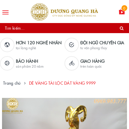
0
Toggle
navigation
HƠN 120 NGHỆ NHÂN
ĐỘI NGŨ CHUYÊN GIA
tại làng nghề
tư vấn phong thủy
BẢO HÀNH
GIAO HÀNG
sản phẩm 20 năm
trên toàn quốc
Trang chủ
DÊ VÀNG TÀI LỘC DÁT VÀNG 9999