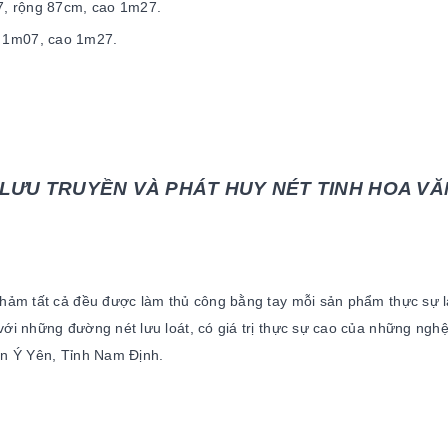
m07, rộng 87cm, cao 1m27.
̣ng 1m07, cao 1m27.
LƯU TRUYỀN VÀ PHÁT HUY NÉT TINH HOA VĂ
hảm tất cả đều được làm thủ công bằng tay mỗi sản phẩm thực sự 
ới những đường nét lưu loát, có giá trị thực sự cao của những ngh
ện Ý Yên, Tỉnh Nam Định.