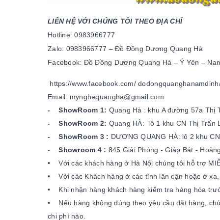
LIÊN HỆ VỚI CHÚNG TÔI THEO ĐỊA CHỈ
Hotline: 0983966777
Zalo: 0983966777 – Đồ Đồng Dương Quang Hà
Facebook: Đồ Đồng Dương Quang Hà – Ý Yên – Na
https://www.facebook.com/
dodongquanghanamdinh
Email: mynghequangha@gmail.com
- ShowRoom 1:
Quang Hà : khu A đường 57a Thị 
- ShowRoom 2:
Quang HÀ: lô 1 khu CN Thị Trấn 
- ShowRoom 3 :
DƯƠNG QUANG HÀ: lô 2 khu CN - 
- Showroom 4 :
845 Giải Phóng - Giáp Bát - Hoàng
• Với các khách hàng ở Hà Nội chúng tôi hỗ trợ MIỄ
• Với các Khách hàng ở các tỉnh lân cận hoặc ở xa
• Khi nhận hàng khách hàng kiểm tra hàng hóa trước
• Nếu hàng không đúng theo yêu cầu đặt hàng, chún
chi phí nào.