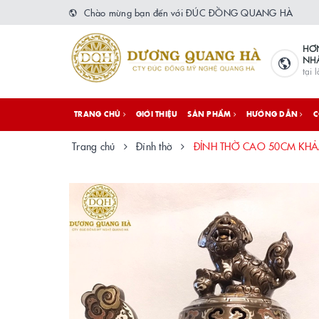
Chào mừng bạn đến với ĐÚC ĐỒNG QUANG HÀ
HƠ
NH
tại 
TRANG CHỦ
GIỚI THIỆU
SẢN PHẨM
HƯỚNG DẪN
C
Trang chủ
Đỉnh thờ
ĐỈNH THỜ CAO 50CM KH