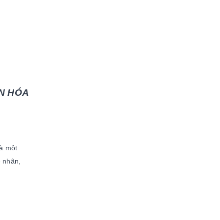
N HÓA
là một
ệ nhân,