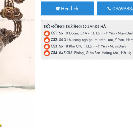
Hẹn lịch
0969983
ĐỒ ĐỒNG DƯƠNG QUANG HÀ
CS1:
Số 10 Đường 57A - T.T. Lâm - Ý Yên - Nam Địn
CS2:
Số 3 khu công nghiệp, thị trấn Lâm, Ý Yên, Na
CS3
: Số 18 Khu CN, T.T.Lâm - Ý Yên - Nam Định
CS4:
845 Giải Phóng, Giáp Bát, Hoàng Mai, Hà Nội