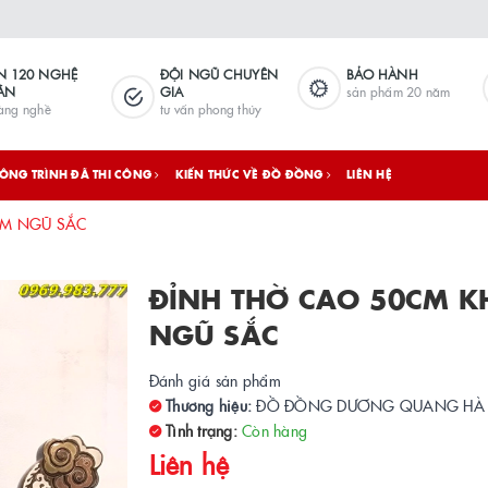
N 120 NGHỆ
ĐỘI NGŨ CHUYÊN
BẢO HÀNH
ÂN
GIA
sản phẩm 20 năm
làng nghề
tư vấn phong thủy
ÔNG TRÌNH ĐÃ THI CÔNG
KIẾN THỨC VỀ ĐỒ ĐỒNG
LIÊN HỆ
ẢM NGŨ SẮC
ĐỈNH THỜ CAO 50CM 
NGŨ SẮC
Đánh giá sản phẩm
Thương hiệu:
ĐỒ ĐỒNG DƯƠNG QUANG HÀ
Tình trạng:
Còn hàng
Liên hệ