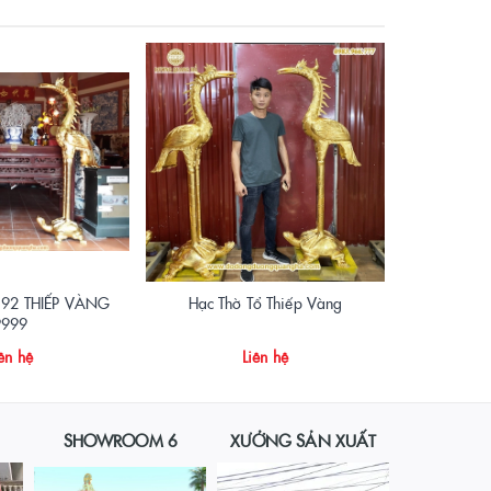
92 THIẾP VÀNG
Hạc Thờ Tổ Thiếp Vàng
Hạc
9999
ên hệ
Liên hệ
SHOWROOM 6
XƯỞNG SẢN XUẤT