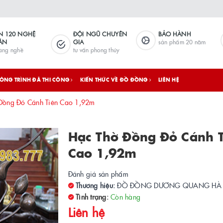
N 120 NGHỆ
ĐỘI NGŨ CHUYÊN
BẢO HÀNH
ÂN
GIA
sản phẩm 20 năm
làng nghề
tư vấn phong thủy
ÔNG TRÌNH ĐÃ THI CÔNG
KIẾN THỨC VỀ ĐỒ ĐỒNG
LIÊN HỆ
Đồng Đỏ Cánh Tiên Cao 1,92m
Hạc Thờ Đồng Đỏ Cánh T
Cao 1,92m
Đánh giá sản phẩm
Thương hiệu:
ĐỒ ĐỒNG DƯƠNG QUANG HÀ
Tình trạng:
Còn hàng
Liên hệ