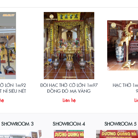
CỠ LỚN 1m92
ĐÔI HẠC THỜ CỠ LỚN 1m97
HẠC THỜ 1m
NỈ SIÊU NÉT
ĐỒNG ĐỎ MẠ VÀNG
 hệ
Liên hệ
Li
SHOWROOM 3
SHOWROOM 4
SHOWROOM 5