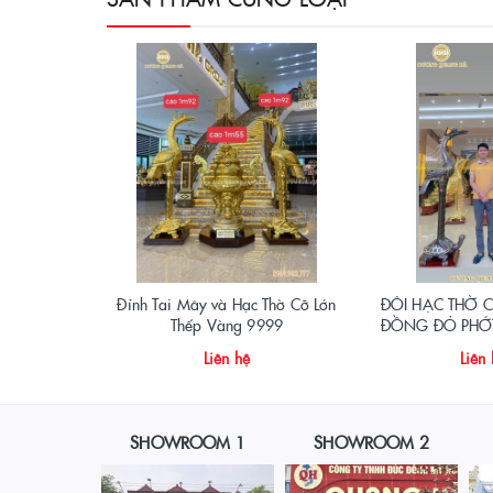
Đỉnh Tai Mây và Hạc Thờ Cỡ Lớn
ĐÔI HẠC THỜ 
Thếp Vàng 9999
ĐỒNG ĐỎ PHỚT 
Liên hệ
Liên
SHOWROOM 1
SHOWROOM 2