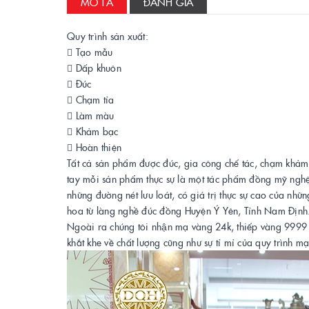
MÔ TẢ
ĐÁNH GIÁ
Quy trình sản xuất:
 Tạo mẫu
 Dấp khuôn
 Đúc
 Chạm tỉa
 Làm màu
 Khảm bạc
 Hoàn thiện
Tất cả sản phẩm được đúc, gia công chế tác, chạm khảm
tay mỗi sản phẩm thực sự là một tác phẩm đồng mỹ nghệ
những đường nét lưu loát, có giá trị thực sự cao của nhữ
hoa từ làng nghề đúc đồng Huyện Ý Yên, Tỉnh Nam Định
Ngoài ra chúng tôi nhận mạ vàng 24k, thiếp vàng 9999 l
khắt khe về chất lượng cũng như sự tỉ mỉ của quy trình ma