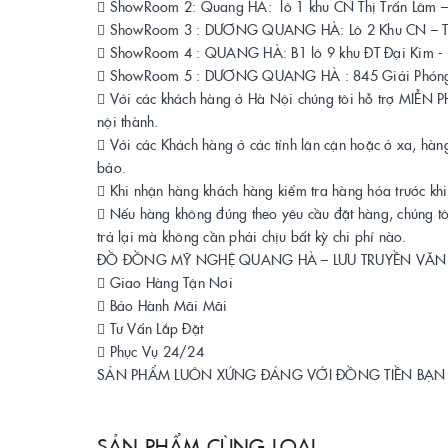
 ShowRoom 2: Quang HÀ: lô 1 khu CN Thị Trấn Lâm
 ShowRoom 3 : DƯƠNG QUANG HÀ: Lô 2 Khu CN – TT
 ShowRoom 4 : QUANG HÀ: B1 lô 9 khu ĐT Đại Kim -
 ShowRoom 5 : DƯƠNG QUANG HÀ : 845 Giải Phóng
 Với các khách hàng ở Hà Nội chúng tôi hỗ trợ MIỄN P
nội thành.
 Với các Khách hàng ở các tỉnh lân cận hoặc ở xa, hà
bảo.
 Khi nhận hàng khách hàng kiểm tra hàng hóa trước khi 
 Nếu hàng không đúng theo yêu cầu đặt hàng, chúng t
trả lại mà không cần phải chịu bất kỳ chi phí nào.
ĐỒ ĐỒNG MỸ NGHỆ QUANG HÀ – LƯU TRUYỀN VĂN 
 Giao Hàng Tận Nơi
 Bảo Hành Mãi Mãi
 Tư Vấn Lắp Đặt
 Phục Vụ 24/24
SẢN PHẨM LUÔN XỨNG ĐÁNG VỚI ĐỒNG TIỀN BẠN
SẢN PHẨM CÙNG LOẠI