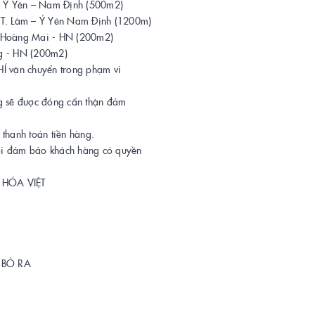
 – Ý Yên – Nam Định (500m2)
. Lâm – Ý Yên Nam Định (1200m)
 Hoàng Mai - HN (200m2)
 - HN (200m2)
HÍ vận chuyển trong phạm vi
ng sẽ được đóng cẩn thận đảm
thanh toán tiền hàng.
ôi đảm bảo khách hàng có quyền
HÓA VIỆT
 BỎ RA