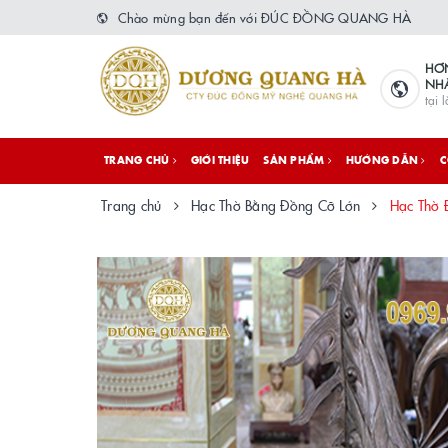
Chào mừng bạn đến với ĐÚC ĐỒNG QUANG HÀ
HƠ
NH
tại 
TRANG CHỦ
GIỚI THIỆU
SẢN PHẨM
HƯỚNG DẪN
C
Trang chủ
Hạc Thờ Bằng Đồng Cỡ Lớn
Hạc Thờ 