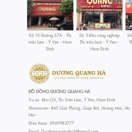
Số 10 Đường 57A - Thị
Số 3 Khu công nghiệp
Số
trấn Lâm - Ý Yên - Nam
Thị trấn Lâm - Ý Yên -
T
Định
Nam Định
ĐỒ ĐỒNG DƯƠNG QUANG HÀ
Trụ sở: Khu CN, Thị Trấn Lâm, Ý Yên, Nam Định
Showroom: 845 Giải Phóng, Giáp Bát, Hoàng Mai, Hà
Nội
Điện thoại:
0969983777
Email:
Ducdongquangha5@gmail.com