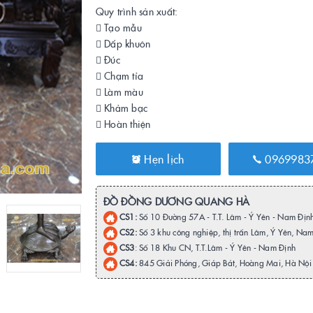
Quy trình sản xuất:
 Tạo mẫu
 Dấp khuôn
 Đúc
 Chạm tỉa
 Làm màu
 Khảm bạc
 Hoàn thiện
Hẹn lịch
0969983
ĐỒ ĐỒNG DƯƠNG QUANG HÀ
CS1:
Số 10 Đường 57A - T.T. Lâm - Ý Yên - Nam Địn
CS2:
Số 3 khu công nghiệp, thị trấn Lâm, Ý Yên, Na
CS3
: Số 18 Khu CN, T.T.Lâm - Ý Yên - Nam Định
CS4:
845 Giải Phóng, Giáp Bát, Hoàng Mai, Hà Nội