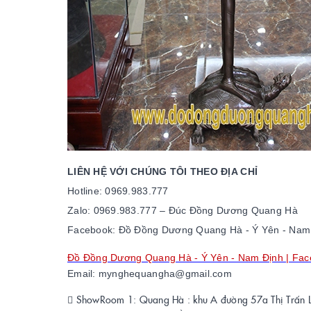
LIÊN HỆ VỚI CHÚNG TÔI THEO ĐỊA CHỈ
Hotline: 0969.983.777
Zalo: 0969.983.777 – Đ
úc
Đồng
Dương
Quang Hà
Facebook: Đồ Đồng Dương Quang Hà - Ý Yên - Nam
Đồ Đồng Dương Quang Hà - Ý Yên - Nam Định | Fa
Email: mynghequangha@gmail.com
 ShowRoom 1: Quang Hà : khu A đường 57a Thị Trấn