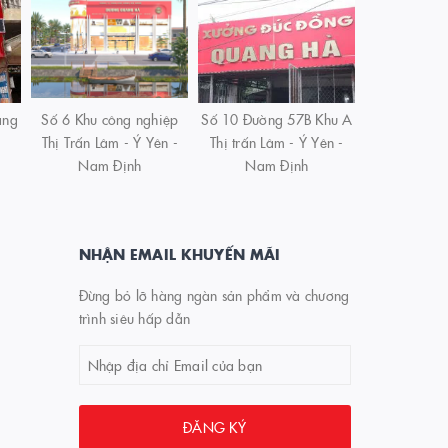
àng
Số 6 Khu công nghiệp
Số 10 Đường 57B Khu A
Thị Trấn Lâm - Ý Yên -
Thị trấn Lâm - Ý Yên -
Nam Định
Nam Định
NHẬN EMAIL KHUYẾN MÃI
Đừng bỏ lỡ hàng ngàn sản phẩm và chương
trình siêu hấp dẫn
ĐĂNG KÝ