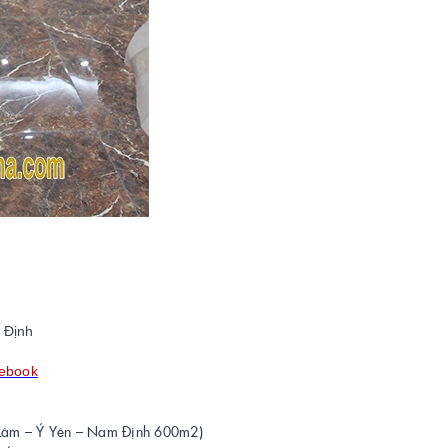
 Định
cebook
 Lâm – Ý Yên – Nam Định 600m2)