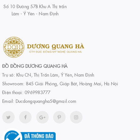
Số 10 Đường 57B Khu A Thị trấn
Lâm - Ý Yên - Nam Định
ĐỒ ĐỒNG DƯƠNG QUANG HÀ
Trụ sở: Khu CN, Thị Trấn Lâm, Ý Yên, Nam Định
Showroom: 845 Giải Phóng, Giáp Bát, Hoàng Mai, Hà Nội
Điện thoại:
0969983777
Email:
Ducdongquangha5@gmail.com