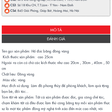
CS3
: Số 18 Khu CN, T.T.Lâm - Ý Yên - Nam Định
CS4:
845 Giải Phóng, Giáp Bát, Hoàng Mai, Hà Nội
MÔ TẢ
ĐÁNH GIÁ
Tên gọi sản phẩm: Hổ đúc bằng đồng vàng
Kích thước sản phẩm: cao 25cm
Ngoài ra còn có chữ các kích thước như cao 20cm , 30cm , 40cm , 50
cm
Chất liệu: Đồng vàng
Màu sắc: vàng
Mục đích sử dụng: Làm đồ phong thủy để phòng khách, làm quà tặng
bạn bè, đối tác...
Tóm tắt về sản phẩm: Tất cả sản phẩm được đúc, gia công chế tác,
chạm khảm tất cả đều được làm thủ công bằng tay mỗi sản phẩm thực
sự là một tác phẩm đồng mỹ nghệ tinh xảo đến mức cao nhất, với