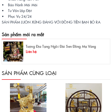
• Bảo Hành Mãi Mãi
• Tư Vấn Lắp Đặt
• Phục Vụ 24/24
SẢN PHẨM LUÔN XỨNG ĐÁNG VỚI ĐỒNG TIỀN BẠN BỎ RA
Sản phẩm mới ra mắt
Tượng Địa Tạng Ngồi Đài Sen Đồng Mạ Vàng
Liên hệ
SẢN PHẨM CÙNG LOẠI