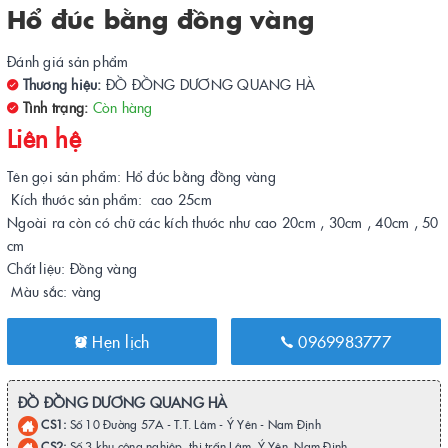
Hổ đúc bằng đồng vàng
Đánh giá sản phẩm
Thương hiệu:
ĐỒ ĐỒNG DƯƠNG QUANG HÀ
Tình trạng:
Còn hàng
Liên hệ
Tên gọi sản phẩm: Hổ đúc bằng đồng vàng
Kích thước sản phẩm: cao 25cm
Ngoài ra còn có chữ các kích thước như cao 20cm , 30cm , 40cm , 50
cm
Chất liệu: Đồng vàng
Màu sắc: vàng
Hẹn lịch
0969983777
ĐỒ ĐỒNG DƯƠNG QUANG HÀ
CS1:
Số 10 Đường 57A - T.T. Lâm - Ý Yên - Nam Định
CS2:
Số 3 khu công nghiệp, thị trấn Lâm, Ý Yên, Nam Định