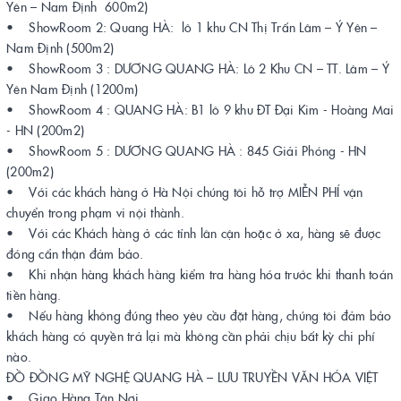
Yên – Nam Định 600m2)
• ShowRoom 2: Quang HÀ: lô 1 khu CN Thị Trấn Lâm – Ý Yên –
Nam Định (500m2)
• ShowRoom 3 : DƯƠNG QUANG HÀ: Lô 2 Khu CN – TT. Lâm – Ý
Yên Nam Định (1200m)
• ShowRoom 4 : QUANG HÀ: B1 lô 9 khu ĐT Đại Kim - Hoàng Mai
- HN (200m2)
• ShowRoom 5 : DƯƠNG QUANG HÀ : 845 Giải Phóng - HN
(200m2)
• Với các khách hàng ở Hà Nội chúng tôi hỗ trợ MIỄN PHÍ vận
chuyển trong phạm vi nội thành.
• Với các Khách hàng ở các tỉnh lân cận hoặc ở xa, hàng sẽ được
đóng cẩn thận đảm bảo.
• Khi nhận hàng khách hàng kiểm tra hàng hóa trước khi thanh toán
tiền hàng.
• Nếu hàng không đúng theo yêu cầu đặt hàng, chúng tôi đảm bảo
khách hàng có quyền trả lại mà không cần phải chịu bất kỳ chi phí
nào.
ĐỒ ĐỒNG MỸ NGHỆ QUANG HÀ – LƯU TRUYỀN VĂN HÓA VIỆT
• Giao Hàng Tận Nơi