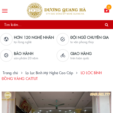
0
Toggle
navigation
HƠN 120 NGHỆ NHÂN
ĐỘI NGŨ CHUYÊN GIA
tại làng nghề
tư vấn phong thủy
BẢO HÀNH
GIAO HÀNG
sản phẩm 20 năm
trên toàn quốc
Trang chủ
Lọ Lục Bình Mỹ Nghệ Cao Cấp
LỌ LỘC BÌNH
ĐỒNG VÀNG CATTUT