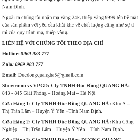
Nam Định.
Ngoài ra chúng tôi nhận mạ vàng 24k, thiếp vàng 9999 lên bề mặt
của sản phẩm với yêu cầu khắt khe về chất lượng cũng như sự tỉ
mỉ của quy trình mạ, thiếp vàng.
LIÊN HỆ VỚI CHÚNG TÔI THEO ĐỊA CHỈ
Hotline:
0969 983 777
Zalo
:
0969 983 777
Email:
Ducdongquangha5@gmail.com
Showroom vs VPGD: Cty TNHH Đúc Đồng QUANG HÀ
:
843
-
845 Giải Phóng – Hoàng Mai – Hà Nội
Cửa Hàng 1: Cty TNHH Đúc Đồng QUANG HÀ
:
Khu A –
Thị Trấn Lâm – Huyện Ý Yên –Tỉnh Nam Định.
Cửa Hàng 2: Cty TNHH Đúc Đồng QUANG HÀ
:
Khu Công
Nghiệp – Thị Trấn Lâm – Huyện Ý Yên – Tỉnh Nam Định.
Cửa Hàng 3: Cty TNHH Đúc Đồng DƯƠNG QUANG