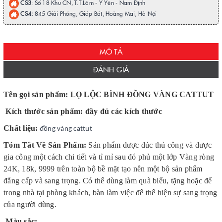
CS3
: Số 18 Khu CN, T.T.Lâm - Ý Yên - Nam Định
CS4:
845 Giải Phóng, Giáp Bát, Hoàng Mai, Hà Nội
MÔ TẢ
ĐÁNH GIÁ
Tên gọi sản phẩm: LỌ LỘC BÌNH ĐỒNG VÀNG CATTUT
Kích thước sản phẩm: đầy đủ các kích thước
Chất liệu:
đồng vàng cattut
Tóm Tắt Về Sản Phẩm:
Sản phẩm được đúc thủ công và được
gia công một cách chi tiết và tỉ mỉ sau đó phủ một lớp Vàng ròng
24K, 18k, 9999 trên toàn bộ bề mặt tạo nên một bộ sản phẩm
đẳng cấp và sang trọng. Có thể dùng làm quà biếu, tặng hoặc để
trong nhà tại phòng khách, bàn làm việc để thể hiện sự sang trọng
của người dùng.
Màu sắc:
.