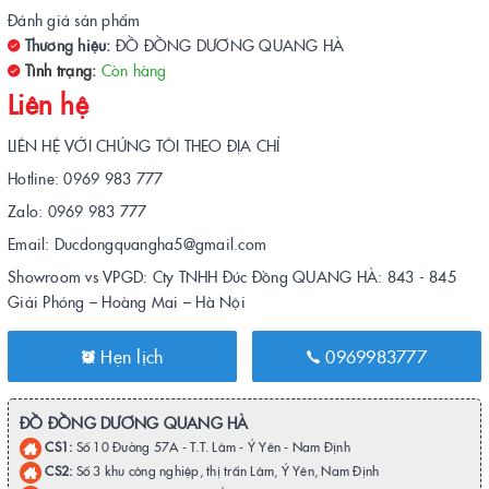
Đánh giá sản phẩm
Thương hiệu:
ĐỒ ĐỒNG DƯƠNG QUANG HÀ
Tình trạng:
Còn hàng
Liên hệ
LIÊN HỆ VỚI CHÚNG TÔI THEO ĐỊA CHỈ
Hotline: 0969 983 777
Zalo: 0969 983 777
Email: Ducdongquangha5@gmail.com
Showroom vs VPGD: Cty TNHH Đúc Đồng QUANG HÀ: 843 - 845
Giải Phóng – Hoàng Mai – Hà Nội
Hẹn lịch
0969983777
ĐỒ ĐỒNG DƯƠNG QUANG HÀ
CS1:
Số 10 Đường 57A - T.T. Lâm - Ý Yên - Nam Định
CS2:
Số 3 khu công nghiệp, thị trấn Lâm, Ý Yên, Nam Định