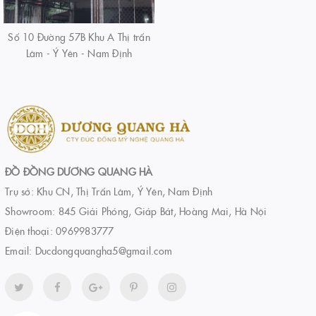
Số 10 Đường 57B Khu A Thị trấn
Lâm - Ý Yên - Nam Định
ĐỒ ĐỒNG DƯƠNG QUANG HÀ
Trụ sở: Khu CN, Thị Trấn Lâm, Ý Yên, Nam Định
Showroom: 845 Giải Phóng, Giáp Bát, Hoàng Mai, Hà Nội
Điện thoại:
0969983777
Email:
Ducdongquangha5@gmail.com