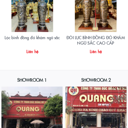
Lộc bình đồng đỏ khảm ngũ sắc
ĐÔI LỤC BÌNH ĐỒNG ĐỎ KHẢM
NGŨ SẮC CAO CẤP
Liên hệ
Liên hệ
SHOWROOM 1
SHOWROOM 2