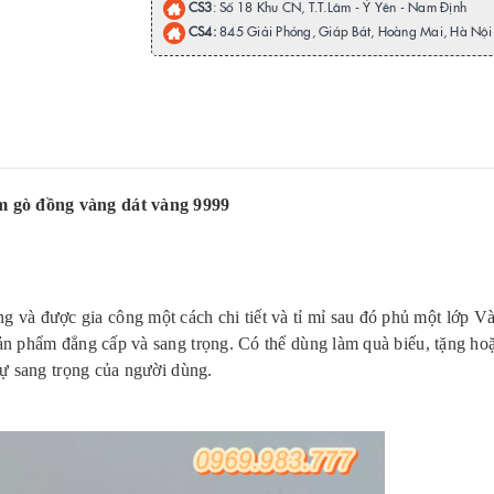
CS3
: Số 18 Khu CN, T.T.Lâm - Ý Yên - Nam Định
CS4:
845 Giải Phóng, Giáp Bát, Hoàng Mai, Hà Nội
m gò đồng vàng dát vàng 9999
và được gia công một cách chi tiết và tỉ mỉ sau đó phủ một lớp V
ản phẩm đẳng cấp và sang trọng. Có thể dùng làm quà biếu, tặng ho
sự sang trọng của người dùng.