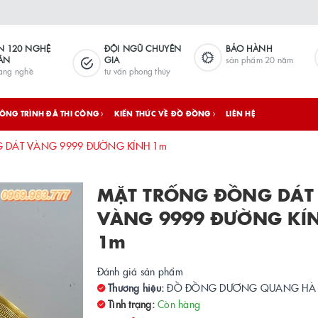
N 120 NGHỆ
ĐỘI NGŨ CHUYÊN
BẢO HÀNH
ÂN
GIA
sản phẩm 20 năm
làng nghề
tư vấn phong thủy
ÔNG TRÌNH ĐÃ THI CÔNG
KIẾN THỨC VỀ ĐỒ ĐỒNG
LIÊN HỆ
 DÁT VÀNG 9999 ĐƯỜNG KÍNH 1m
MẶT TRỐNG ĐỒNG DÁT
VÀNG 9999 ĐƯỜNG KÍ
1m
Đánh giá sản phẩm
Thương hiệu:
ĐỒ ĐỒNG DƯƠNG QUANG HÀ
Tình trạng:
Còn hàng