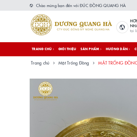
Chào mừng bạn đến với ĐÚC ĐỒNG QUANG HÀ
HƠ
NH
tại 
TRANG CHỦ
GIỚI THIỆU
SẢN PHẨM
HƯỚNG DẪN
C
Trang chủ
Mặt Trống Đồng
MẶT TRỐNG ĐỒNG