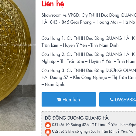
Liên hệ
Showroom vs VPGD: Cty TNHH Đúc Đồng QUAN
HÀ: 843 - 845 Giải Phóng – Hoàng Mai –
Cửa Hàng 1: Cty TNHH Đúc Đồng QUANG HÀ: Khu
Trấn Lâm – Huyện Ý Yên –Tỉnh Nam Định.
Cửa Hàng 2: Cty TNHH Đúc Đồng QUANG HÀ: K
Nghiệp – Thị Trấn Lâm – Huyện Ý Yên – Tỉnh Nam
Cửa Hàng 3: Cty TNHH Đúc Đồng DƯƠNG QUA
HÀ: Đường 57 – Khu Công Nghiệp – Thị Trấn Lâm
– Nam Định.
Hẹn lịch
0969983
ĐỒ ĐỒNG DƯƠNG QUANG HÀ
CS1:
Số 10 Đường 57A - T.T. Lâm - Ý Yên - Nam Địn
CS2:
Số 3 khu công nghiệp, thị trấn Lâm, Ý Yên, Na