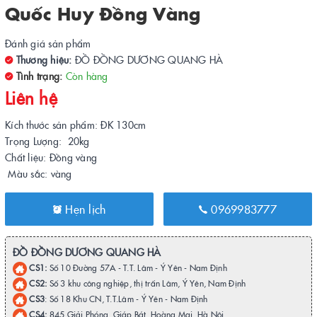
Quốc Huy Đồng Vàng
Đánh giá sản phẩm
Thương hiệu:
ĐỒ ĐỒNG DƯƠNG QUANG HÀ
Tình trạng:
Còn hàng
Liên hệ
Kích thước sản phẩm: ĐK 130cm
Trọng Lượng: 20kg
Chất liệu: Đồng vàng
Màu sắc: vàng
Hẹn lịch
0969983777
ĐỒ ĐỒNG DƯƠNG QUANG HÀ
CS1:
Số 10 Đường 57A - T.T. Lâm - Ý Yên - Nam Định
CS2:
Số 3 khu công nghiệp, thị trấn Lâm, Ý Yên, Nam Định
CS3
: Số 18 Khu CN, T.T.Lâm - Ý Yên - Nam Định
CS4:
845 Giải Phóng, Giáp Bát, Hoàng Mai, Hà Nội