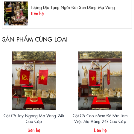
Tượng Địa Tạng Ngồi Đài Sen Đồng Mạ Vàng
Liên hệ
SẢN PHẨM CÙNG LOẠI
Cột Cờ Tay Ngang Mạ Vàng 24k
Cột Cờ Cao 55cm Để Bàn Làm
Cao Cấp
Việc Mạ Vàng 24k Cao Cấp
Liên hệ
Liên hệ