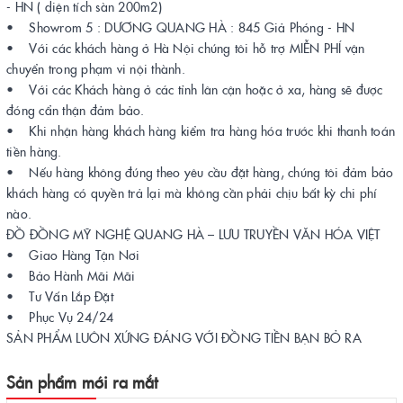
- HN ( diện tích sàn 200m2)
• Showrom 5 : DƯƠNG QUANG HÀ : 845 Giả Phóng - HN
• Với các khách hàng ở Hà Nội chúng tôi hỗ trợ MIỄN PHÍ vận
chuyển trong phạm vi nội thành.
• Với các Khách hàng ở các tỉnh lân cận hoặc ở xa, hàng sẽ được
đóng cẩn thận đảm bảo.
• Khi nhận hàng khách hàng kiểm tra hàng hóa trước khi thanh toán
tiền hàng.
• Nếu hàng không đúng theo yêu cầu đặt hàng, chúng tôi đảm bảo
khách hàng có quyền trả lại mà không cần phải chịu bất kỳ chi phí
nào.
ĐỒ ĐỒNG MỸ NGHỆ QUANG HÀ – LƯU TRUYỀN VĂN HÓA VIỆT
• Giao Hàng Tận Nơi
• Bảo Hành Mãi Mãi
• Tư Vấn Lắp Đặt
• Phục Vụ 24/24
SẢN PHẨM LUÔN XỨNG ĐÁNG VỚI ĐỒNG TIỀN BẠN BỎ RA
Sản phẩm mới ra mắt