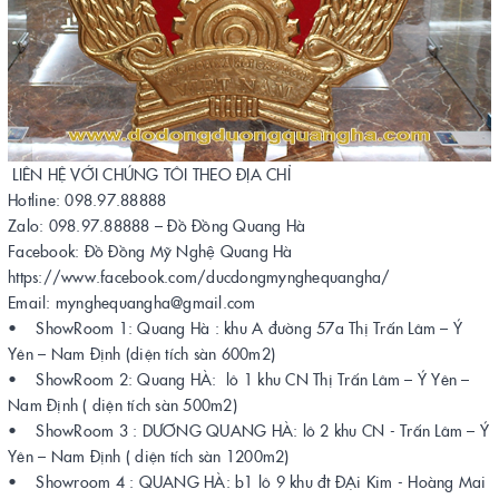
LIÊN HỆ VỚI CHÚNG TÔI THEO ĐỊA CHỈ
Hotline: 098.97.88888
Zalo: 098.97.88888 – Đồ Đồng Quang Hà
Facebook: Đồ Đồng Mỹ Nghệ Quang Hà
https://www.facebook.com/ducdongmynghequangha/
Email: mynghequangha@gmail.com
• ShowRoom 1: Quang Hà : khu A đường 57a Thị Trấn Lâm – Ý
Yên – Nam Định (diện tích sàn 600m2)
• ShowRoom 2: Quang HÀ: lô 1 khu CN Thị Trấn Lâm – Ý Yên –
Nam Định ( diện tích sàn 500m2)
• ShowRoom 3 : DƯƠNG QUANG HÀ: lô 2 khu CN - Trấn Lâm – Ý
Yên – Nam Định ( diện tích sàn 1200m2)
• Showroom 4 : QUANG HÀ: b1 lô 9 khu đt ĐẠi Kim - Hoàng Mai