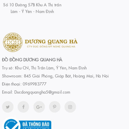
Số 10 Đường 57B Khu A Thị trấn
Lâm - Ý Yên - Nam Định
ĐỒ ĐỒNG DƯƠNG QUANG HÀ
Trụ sở: Khu CN, Thị Trấn Lâm, Ý Yên, Nam Định
Showroom: 845 Giải Phóng, Giáp Bát, Hoàng Mai, Hà Nội
Điện thoại:
0969983777
Email:
Ducdongquangha5@gmail.com