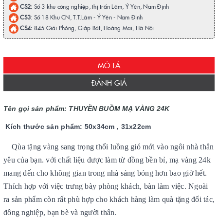
CS2:
Số 3 khu công nghiệp, thị trấn Lâm, Ý Yên, Nam Định
CS3
: Số 18 Khu CN, T.T.Lâm - Ý Yên - Nam Định
CS4:
845 Giải Phóng, Giáp Bát, Hoàng Mai, Hà Nội
MÔ TẢ
ĐÁNH GIÁ
Tên gọi sản phẩm:
THUYỀN BUỒM MẠ VÀNG 24K
Kích thước sản phẩm: 50x34cm , 31x22cm
Qùa tặng vàng sang trọng thổi luồng gió mới vào ngôi nhà thân
yêu của bạn. với chất liệu được làm từ đồng bền bỉ, mạ vàng 24k
mang đến cho không gian trong nhà sáng bóng hơn bao giờ hết.
Thích hợp với việc trưng bày phòng khách, bàn làm việc. Ngoài
ra sản phẩm còn rất phù hợp cho khách hàng làm quà tặng đối tác,
đồng nghiệp, bạn bè và người thân.