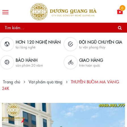
0
Toggle
navigation
HƠN 120 NGHỆ NHÂN
ĐỘI NGŨ CHUYÊN GIA
tại làng nghề
tư vấn phong thủy
BẢO HÀNH
GIAO HÀNG
sản phẩm 20 năm
trên toàn quốc
Trang chủ
Vật phẩm quà tặng
THUYỀN BUỒM MẠ VÀNG
24K