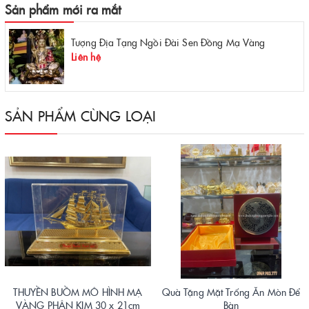
Sản phẩm mới ra mắt
Tượng Địa Tạng Ngồi Đài Sen Đồng Mạ Vàng
Liên hệ
SẢN PHẨM CÙNG LOẠI
THUYỀN BUỒM MÔ HÌNH MẠ
Quà Tặng Mặt Trống Ăn Mòn Để
VÀNG PHÂN KIM 30 x 21cm
Bàn