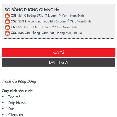
ĐỒ ĐỒNG DƯƠNG QUANG HÀ
CS1:
Số 10 Đường 57A - T.T. Lâm - Ý Yên - Nam Định
CS2:
Số 3 khu công nghiệp, thị trấn Lâm, Ý Yên, Nam Định
CS3
: Số 18 Khu CN, T.T.Lâm - Ý Yên - Nam Định
CS4:
845 Giải Phóng, Giáp Bát, Hoàng Mai, Hà Nội
MÔ TẢ
ĐÁNH GIÁ
Tranh Cá Bằng Đồng
Quy trình sản xuất:
• Tạo mẫu
• Dấp khuôn
• Đúc
• Chạm tỉa