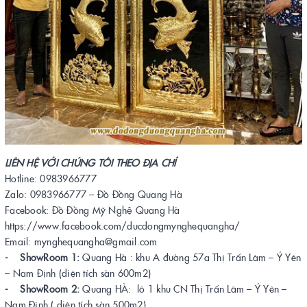
LIÊN HỆ VỚI CHÚNG TÔI THEO ĐỊA CHỈ
Hotline: 0983966777
Zalo: 0983966777 – Đồ Đồng Quang Hà
Facebook: Đồ Đồng Mỹ Nghệ Quang Hà
https://www.facebook.com/ducdongmynghequangha/
Email: mynghequangha@gmail.com
- ShowRoom 1:
Quang Hà : khu A đường 57a Thị Trấn Lâm – Ý Yên
– Nam Định (diện tích sàn 600m2)
- ShowRoom 2:
Quang HÀ: lô 1 khu CN Thị Trấn Lâm – Ý Yên –
Nam Định ( diện tích sàn 500m2)