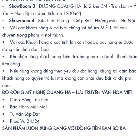
- ShowRoom 3
: DƯƠNG QUANG HÀ: lô 2 khu CN - Trấn Lâm – Ý
Yên – Nam Định ( diện tích sàn 1200m2)
- Showroom 4
: 845 Giải Phóng - Giáp Bát - Hoàng Mai - Hà Nội
• Với các khách hàng ở Hà Nội chúng tôi hỗ trợ MIỄN PHÍ vận
chuyển trong phạm vi nội thành.
• Với các Khách hàng ở các tỉnh lân cận hoặc ở xa, hàng sẽ được
đóng cẩn thận đảm bảo.
• Khi nhận hàng khách hàng kiểm tra hàng hóa trước khi thanh toán
tiền hàng.
• Nếu hàng không đúng theo yêu cầu đặt hàng, chúng tôi đảm bảo
khách hàng có quyền trả lại mà không cần phải chịu bất kỳ chi phí
nào.
ĐỒ ĐỒNG MỸ NGHỆ QUANG HÀ – LƯU TRUYỀN VĂN HÓA VIỆT
• Giao Hàng Tận Nơi
• Bảo Hành Mãi Mãi
• Tư Vấn Lắp Đặt
• Phục Vụ 24/24
SẢN PHẨM LUÔN XỨNG ĐÁNG VỚI ĐỒNG TIỀN BẠN BỎ RA