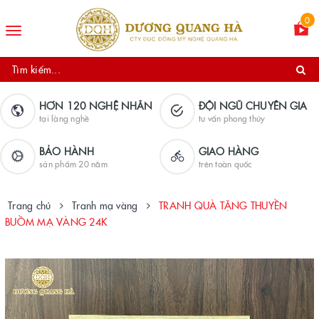
0
Toggle
navigation
HƠN 120 NGHỆ NHÂN
ĐỘI NGŨ CHUYÊN GIA
tại làng nghề
tư vấn phong thủy
BẢO HÀNH
GIAO HÀNG
sản phẩm 20 năm
trên toàn quốc
Trang chủ
Tranh mạ vàng
TRANH QUÀ TẶNG THUYỀN
BUỒM MẠ VÀNG 24K