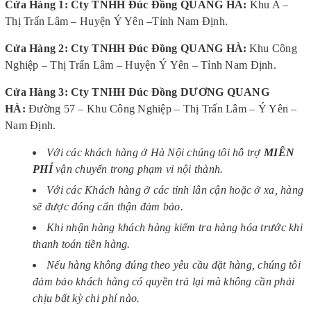
Cửa Hàng 1: Cty TNHH Đúc Đồng QUANG HÀ
:
Khu A –
Thị Trấn Lâm – Huyện Ý Yên –Tỉnh Nam Định.
Cửa Hàng 2: Cty TNHH Đúc Đồng QUANG HÀ
:
Khu Công
Nghiệp – Thị Trấn Lâm – Huyện Ý Yên – Tỉnh Nam Định.
Cửa Hàng 3: Cty TNHH Đúc Đồng DƯƠNG QUANG
HÀ
:
Đường 57 – Khu Công Nghiệp – Thị Trấn Lâm – Ý Yên –
Nam Định.
Với các khách hàng ở Hà Nội chúng tôi hỗ trợ
MIỄN
PHÍ
vận chuyển trong phạm vi nội thành.
Với các Khách hàng ở các tỉnh lân cận hoặc ở xa, hàng
sẽ được đóng cẩn thận đảm bảo.
Khi nhận hàng khách hàng kiểm tra hàng hóa trước khi
thanh toán tiền hàng.
Nếu hàng không đúng theo yêu cầu đặt hàng, chúng tôi
đảm bảo khách hàng có quyền trả lại mà không cần phải
chịu bất kỳ chi phí nào.