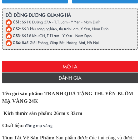
ĐỒ ĐỒNG DƯƠNG QUANG HÀ
CS1:
Số 10 Đường 57A - T.T. Lâm - Ý Yên - Nam Định
CS2:
Số 3 khu công nghiệp, thị trấn Lâm, Ý Yên, Nam Định
CS3
: Số 18 Khu CN, T.T.Lâm - Ý Yên - Nam Định
CS4:
845 Giải Phóng, Giáp Bát, Hoàng Mai, Hà Nội
MÔ TẢ
ĐÁNH GIÁ
Tên gọi sản phẩm: TRANH QUÀ TẶNG THUYỀN BUỒM
MẠ VÀNG 24K
Kích thước sản phẩm: 26cm x 33cm
Chất liệu:
đồng mạ vàng
Tóm Tắt Về Sản Phẩm:
Sản phẩm được đúc thủ công và được