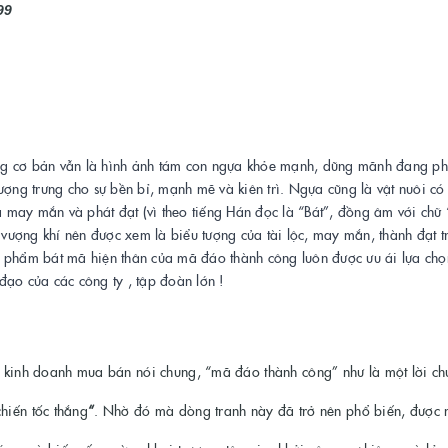
99
hưng cơ bản vẫn là hình ảnh tám con ngựa khỏe mạnh, dũng mãnh đang ph
ượng trưng cho sự bền bỉ, mạnh mẽ và kiên trì. Ngựa cũng là vật nuôi có
a may mắn và phát đạt (vì theo tiếng Hán đọc là “Bát”, đồng âm với chữ 
ượng khí nên được xem là biểu tượng của tài lộc, may mắn, thành đạt t
n phẩm bát mã hiện thân của mã đáo thành công luôn được ưu ái lựa chọ
đạo của các công ty , tập đoàn lớn !
và kinh doanh mua bán nói chung, “mã đáo thành công” như là một lời c
chiến tốc thắng
“
. Nhờ đó mà dòng tranh này đã trở nên phổ biến, được 