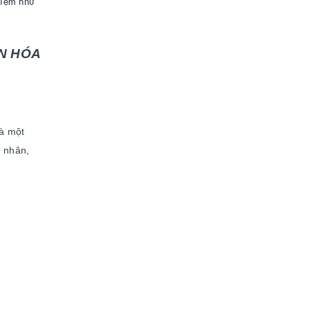
niệm như
N HÓA
là một
ệ nhân,