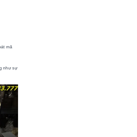
bát mã
ng như sự