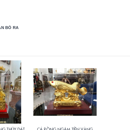
ẠN BỎ RA
G THỦY DÁT
CÁ RỒNG NGẬM TIỀN VÀNG