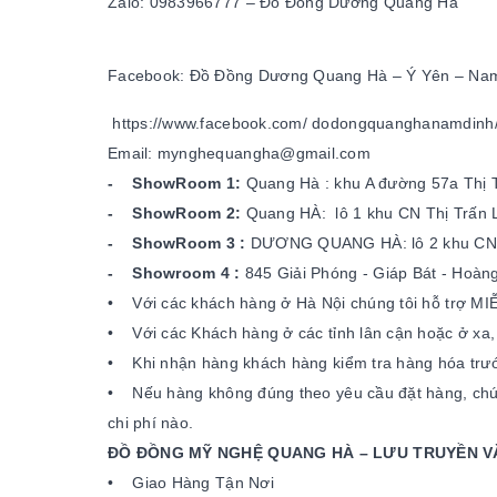
Zalo: 0983966777 – Đồ Đồng Dương Quang Hà
Facebook: Đồ Đồng Dương Quang Hà – Ý Yên – Na
https://www.facebook.com/
dodongquanghanamdinh
Email: mynghequangha@gmail.com
- ShowRoom 1:
Quang Hà : khu A đường 57a Thị 
- ShowRoom 2:
Quang HÀ: lô 1 khu CN Thị Trấn 
- ShowRoom 3 :
DƯƠNG QUANG HÀ: lô 2 khu CN - 
- Showroom 4 :
845 Giải Phóng - Giáp Bát - Hoàng
• Với các khách hàng ở Hà Nội chúng tôi hỗ trợ MIỄ
• Với các Khách hàng ở các tỉnh lân cận hoặc ở xa
• Khi nhận hàng khách hàng kiểm tra hàng hóa trước
• Nếu hàng không đúng theo yêu cầu đặt hàng, chún
chi phí nào.
ĐỒ ĐỒNG MỸ NGHỆ QUANG HÀ – LƯU TRUYỀN V
• Giao Hàng Tận Nơi