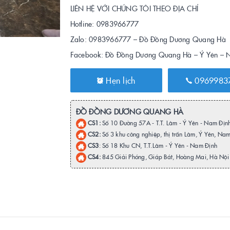
LIÊN HỆ VỚI CHÚNG TÔI THEO ĐỊA CHỈ
Hotline: 0983966777
Zalo: 0983966777 – Đồ Đồng Dương Quang Hà
Facebook: Đồ Đồng Dương Quang Hà – Ý Yên –
Hẹn lịch
0969983
ĐỒ ĐỒNG DƯƠNG QUANG HÀ
CS1:
Số 10 Đường 57A - T.T. Lâm - Ý Yên - Nam Địn
CS2:
Số 3 khu công nghiệp, thị trấn Lâm, Ý Yên, Na
CS3
: Số 18 Khu CN, T.T.Lâm - Ý Yên - Nam Định
CS4:
845 Giải Phóng, Giáp Bát, Hoàng Mai, Hà Nội