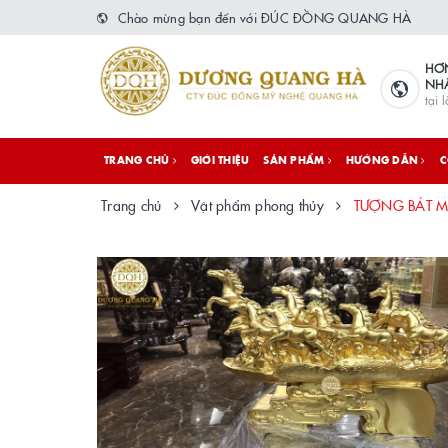
Chào mừng bạn đến với ĐÚC ĐỒNG QUANG HÀ
HƠ
NH
tại 
TRANG CHỦ
GIỚI THIỆU
SẢN PHẨM
HƯỚNG DẪN
C
Trang chủ
Vật phẩm phong thủy
TƯỢNG BÁT M