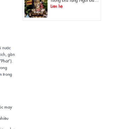
Tượng Địa Tạng Ngồi Đài Sen Đồng Mạ Vàng
Liên hệ
i nước
 ích, gần
“Phát”).
rong
n trong
húc may
nhiều