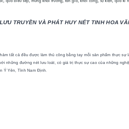
, quà biếu sếp, mừng khai trương, tân gia, khởi công, sự kiện, quà kỉ 
LƯU TRUYỀN VÀ PHÁT HUY NÉT TINH HOA VĂ
hảm tất cả đều được làm thủ công bằng tay mỗi sản phẩm thực sự 
ới những đường nét lưu loát, có giá trị thực sự cao của những ngh
ện Ý Yên, Tỉnh Nam Định.