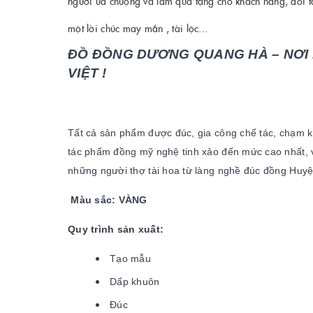
người ưa chuộng và làm quà tặng cho khách hàng, đối tác
một lời chúc may mắn , tài lộc...
ĐỒ ĐỒNG DƯƠNG QUANG HÀ – NƠI 
VIỆT !
Tất cả sản phẩm được đúc, gia công chế tác, chạm k
tác phẩm đồng mỹ nghệ tinh xảo đến mức cao nhất, v
những người thợ tài hoa từ làng nghề đúc đồng Huy
Màu sắc: VÀNG
Quy trình sản xuất:
Tạo mẫu
Dấp khuôn
Đúc