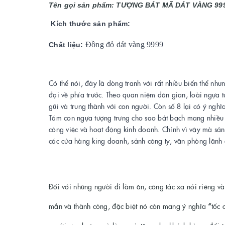
Tên gọi sản phẩm: TƯỢNG
BÁT MÃ DÁT VÀNG 99
Kích thước sản phẩm:
Đồng đỏ dát vàng 9999
Chất liệu:
Có thể nói, đây là dòng tranh với rất nhiều biến thể n
đại về phía trước. Theo quan niệm dân gian, loài ngựa t
gũi và trung thành với con người. Còn số 8 lại có ý nghĩ
Tám con ngựa tượng trưng cho sao bát bạch mang nhiều v
công việc và hoạt động kinh doanh. Chính vì vậy mà sả
các cửa hàng king doanh, sảnh công ty, văn phòng lãnh 
Đối với những người đi làm ăn, công tác xa nói riêng 
mắn và thành công, đặc biệt nó còn mang ý nghĩa
“
tốc 