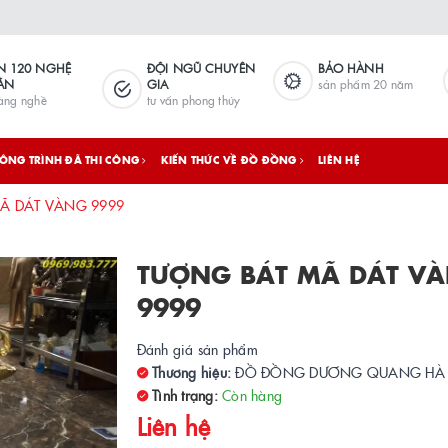
N 120 NGHỆ
ĐỘI NGŨ CHUYÊN
BẢO HÀNH
ÂN
GIA
sản phẩm 20 năm
làng nghề
tư vấn phong thủy
ÔNG TRÌNH ĐÃ THI CÔNG
KIẾN THỨC VỀ ĐỒ ĐỒNG
LIÊN HỆ
Ã DÁT VÀNG 9999
TƯỢNG BÁT MÃ DÁT V
9999
Đánh giá sản phẩm
Thương hiệu:
ĐỒ ĐỒNG DƯƠNG QUANG HÀ
Tình trạng:
Còn hàng
Liên hệ