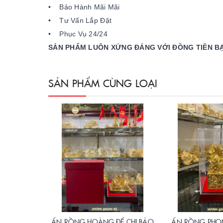
• Bảo Hành Mãi Mãi
• Tư Vấn Lắp Đặt
• Phục Vụ 24/24
SẢN PHẨM LUÔN XỨNG ĐÁNG VỚI ĐỒNG TIỀN B
SẢN PHẨM CÙNG LOẠI
ẤN RỒNG HOÀNG ĐẾ CHI BẢO
ẤN RỒNG PHON