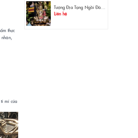
Tượng Địa Tạng Ngồi Đài Sen Đồng Mạ Vàng
Liên hệ
hẩm thực
ệ nhân,
ỉ mỉ của