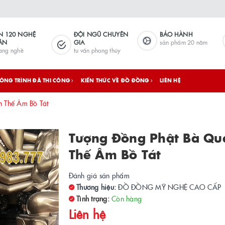
N 120 NGHỆ
ĐỘI NGŨ CHUYÊN
BẢO HÀNH
ÂN
GIA
sản phẩm 20 năm
làng nghề
tư vấn phong thủy
ÔNG TRÌNH ĐÃ THI CÔNG
KIẾN THỨC VỀ ĐỒ ĐỒNG
LIÊN HỆ
 Thế Âm Bồ Tát
Tượng Đồng Phật Bà Qu
Thế Âm Bồ Tát
Đánh giá sản phẩm
Thương hiệu:
ĐỒ ĐỒNG MỸ NGHỆ CAO CẤP
Tình trạng:
Còn hàng
Liên hệ