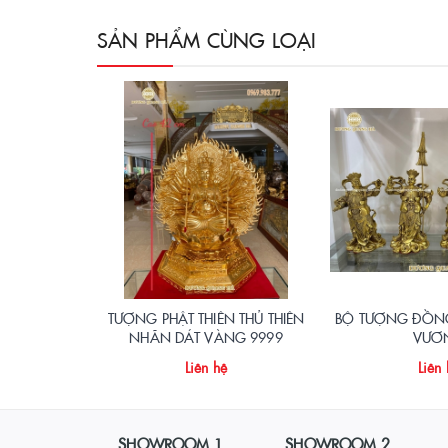
SẢN PHẨM CÙNG LOẠI
TƯỢNG PHẬT THIÊN THỦ THIÊN
BỘ TƯỢNG ĐỒNG 
NHÃN DÁT VÀNG 9999
VƯƠ
Liên hệ
Liên
SHOWROOM 1
SHOWROOM 2