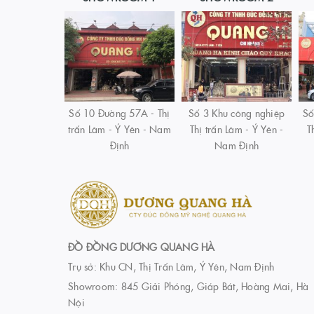
Số 10 Đường 57A - Thị
Số 3 Khu công nghiệp
Số
trấn Lâm - Ý Yên - Nam
Thị trấn Lâm - Ý Yên -
T
Định
Nam Định
ĐỒ ĐỒNG DƯƠNG QUANG HÀ
Trụ sở: Khu CN, Thị Trấn Lâm, Ý Yên, Nam Định
Showroom: 845 Giải Phóng, Giáp Bát, Hoàng Mai, Hà
Nội