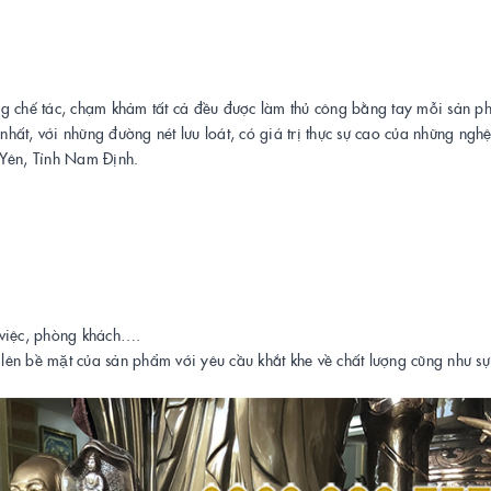
 công chế tác, chạm khảm tất cả đều được làm thủ công bằng tay mỗi sản p
ất, với những đường nét lưu loát, có giá trị thực sự cao của những ngh
 Yên, Tỉnh Nam Định.
 việc, phòng khách….
bề mặt của sản phẩm với yêu cầu khắt khe về chất lượng cũng như sự t