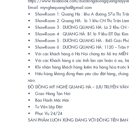
https://www.facebook.com/ducdongduongquanghayye
Email: mynghequangha@gmail.com
• ShowRoom 1: Quang Hà : khu A đường 57a Thị Trấ
• ShowRoom 2: Quang HÀ: lô 1 khu CN Thị Trấn Lâ
• ShowRoom 3 : DƯƠNG QUANG HÀ: Lô 2 Khu CN – T
• ShowRoom 4 : QUANG HÀ: B1 lô 9 khu ĐT Đại Kim 
• ShowRoom 5 : DƯƠNG QUANG HÀ : 845 Giải Phón
• ShowRoom 6 : DƯƠNG QUANG HÀ: 1120 – Trần Nhâ
• Với các khách hàng ở Hà Nội chúng tôi hỗ trợ MIỄN P
• Với các Khách hàng ở các tỉnh lân cận hoặc ở xa, h
• Khi nhận hàng khách hàng kiểm tra hàng hóa trước kh
• Nếu hàng không đúng theo yêu cầu đặt hàng, chúng tô
nào.
ĐỒ ĐỒNG MỸ NGHỆ QUANG HÀ – LƯU TRUYỀN VĂN
• Giao Hàng Tận Nơi
• Bảo Hành Mãi Mãi
• Tư Vấn Lắp Đặt
• Phục Vụ 24/24
SẢN PHẨM LUÔN XỨNG ĐÁNG VỚI ĐỒNG TIỀN BẠN