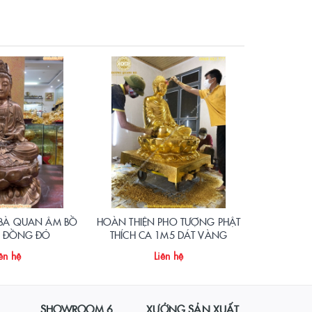
 BÀ QUAN ÂM BỒ
HOÀN THIỆN PHO TƯỢNG PHẬT
TƯỢNG DI 
C ĐỒNG ĐỎ
THÍCH CA 1M5 DÁT VÀNG
ĐỎ D
ên hệ
Liên hệ
SHOWROOM 6
XƯỞNG SẢN XUẤT