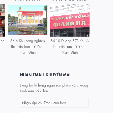
àng
Số 6 Khu công nghiệp
Số 10 Đường 57B Khu A
Thị Trấn Lâm - Ý Yên -
Thị trấn Lâm - Ý Yên -
Nam Định
Nam Định
NHẬN EMAIL KHUYẾN MÃI
Đừng bỏ lỡ hàng ngàn sản phẩm và chương
trình siêu hấp dẫn