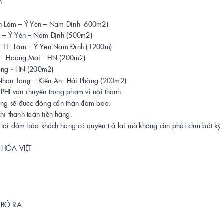
n
n Lâm – Ý Yên – Nam Định 600m2)
m – Ý Yên – Nam Định (500m2)
T. Lâm – Ý Yên Nam Định (1200m)
- Hoàng Mai - HN (200m2)
g - HN (200m2)
n Tông – Kiến An- Hải Phòng (200m2)
HÍ vận chuyển trong phạm vi nội thành.
àng sẽ được đóng cẩn thận đảm bảo.
i thanh toán tiền hàng.
i đảm bảo khách hàng có quyền trả lại mà không cần phải chịu bất kỳ
 HÓA VIỆT
 BỎ RA