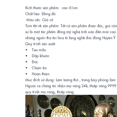
Kích thước sản phẩm: cao 61cm
Chất liệu: Đồng đỏ
Màu sắc: Giả cổ
Tóm tắt về sản phẩm: Tất cả sản phẩm được đúc, gia
sự là một tác phẩm đồng mỹ nghệ tinh xảo đến mức cao nh
những người thợ tài hoa từ làng nghề đúc đồng Huyện Ý
Quy trình sản xuất:
• Tạo mẫu
• Dấp khuôn
• Đúc
• Chạm tỉa
• Hoàn thiện
Mục đích sử dụng: Làm tượng thờ , trưng bày phòng làm
Ngoài ra chúng tôi nhận mạ vàng 24k, thiếp vàng 9999 lên 
quy trình mạ vàng, thiếp vàng.