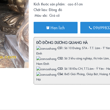
Kích thước sản phẩm: cao 61cm
Chất liệu: Đồng đỏ
Màu sắc: Giả cổ
Hẹn lịch
0969983
ĐỒ ĐỒNG DƯƠNG QUANG HÀ
CS1:
Số 10 Đường 57A - T.T. Lâm - Ý Yê
Định
CS2:
Số 3 khu công nghiệp, thị trấn Lâm,
Nam Định
CS3
: Số 18 Khu CN, T.T.Lâm - Ý Yên - N
CS4:
845 Giải Phóng, Giáp Bát, Hoàng 
Nội