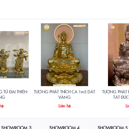
TỨ ĐẠI THIÊN
TƯỢNG PHẬT THÍCH CA 1m5 DÁT
TƯỢNG PHẬT
NG
VÀNG
TÁT ĐÚ
 hệ
Liên hệ
Li
SHOWROOM 3
SHOWROOM 4
SHOWROOM 5