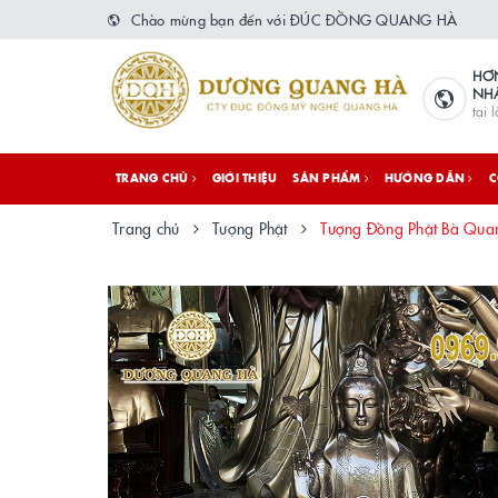
Chào mừng bạn đến với ĐÚC ĐỒNG QUANG HÀ
HƠ
NH
tại 
TRANG CHỦ
GIỚI THIỆU
SẢN PHẨM
HƯỚNG DẪN
C
Trang chủ
Tượng Phật
Tượng Đồng Phật Bà Quan