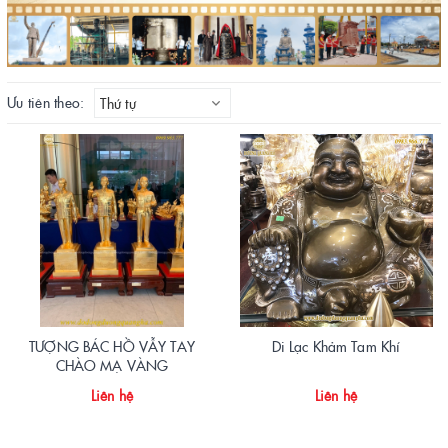
Ưu tiên theo:
Thứ tự
TƯỢNG BÁC HỒ VẪY TAY
Di Lạc Khảm Tam Khí
CHÀO MẠ VÀNG
Liên hệ
Liên hệ