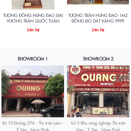
TƯỢNG ĐỒNG HƯNG ĐẠO ĐẠI
TƯỢNG TRẦN HƯNG ĐẠO 1M2
VƯƠNG TRẦN QUỐC TUẤN
ĐỒNG ĐỎ DÁT VÀNG 9999
Liên hệ
Liên hệ
SHOWROOM 1
SHOWROOM 2
Số 10 Đường 57A - Thị trấn Lâm -
Số 3 Khu công nghiệp Thị trấn
Ý Yên - Nam Định
Lâm - Ý Yên - Nam Định