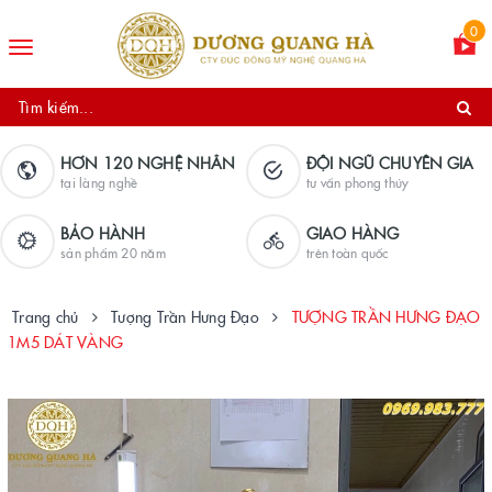
0
Toggle
navigation
HƠN 120 NGHỆ NHÂN
ĐỘI NGŨ CHUYÊN GIA
tại làng nghề
tư vấn phong thủy
BẢO HÀNH
GIAO HÀNG
sản phẩm 20 năm
trên toàn quốc
Trang chủ
Tượng Trần Hưng Đạo
TƯỢNG TRẦN HƯNG ĐẠO
1M5 DÁT VÀNG