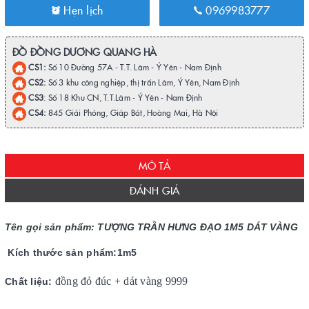
Hẹn lịch
0969983777
ĐỒ ĐỒNG DƯƠNG QUANG HÀ
CS1:
Số 10 Đường 57A - T.T. Lâm - Ý Yên - Nam Định
CS2:
Số 3 khu công nghiệp, thị trấn Lâm, Ý Yên, Nam Định
CS3
: Số 18 Khu CN, T.T.Lâm - Ý Yên - Nam Định
CS4:
845 Giải Phóng, Giáp Bát, Hoàng Mai, Hà Nội
MÔ TẢ
ĐÁNH GIÁ
Tên gọi sản phẩm:
TƯỢNG TRẦN HƯNG ĐẠO 1M5 DÁT VÀNG
Kích thước sản phẩm:1m5
đồng đỏ đúc + dát vàng 9999
Chất liệu: