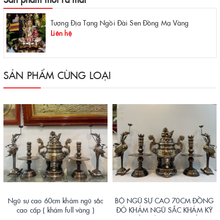
Tượng Địa Tạng Ngồi Đài Sen Đồng Mạ Vàng
Liên hệ
SẢN PHẨM CÙNG LOẠI
Ngũ sự cao 60cm khảm ngũ sắc
BỘ NGŨ SỰ CAO 70CM ĐỒNG
cao cấp ( khảm full vàng )
ĐỎ KHẢM NGŨ SẮC KHẢM KỸ
NHIỀU VÀNG CAO CẤP