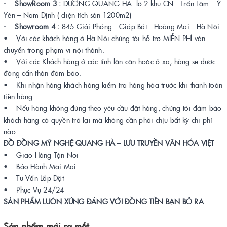
- ShowRoom 3 :
DƯƠNG QUANG HÀ: lô 2 khu CN - Trấn Lâm – Ý
Yên – Nam Định ( diện tích sàn 1200m2)
- Showroom 4 :
845 Giải Phóng - Giáp Bát - Hoàng Mai - Hà Nội
• Với các khách hàng ở Hà Nội chúng tôi hỗ trợ MIỄN PHÍ vận
chuyển trong phạm vi nội thành.
• Với các Khách hàng ở các tỉnh lân cận hoặc ở xa, hàng sẽ được
đóng cẩn thận đảm bảo.
• Khi nhận hàng khách hàng kiểm tra hàng hóa trước khi thanh toán
tiền hàng.
• Nếu hàng không đúng theo yêu cầu đặt hàng, chúng tôi đảm bảo
khách hàng có quyền trả lại mà không cần phải chịu bất kỳ chi phí
nào.
ĐỒ ĐỒNG MỸ NGHỆ QUANG HÀ – LƯU TRUYỀN VĂN HÓA VIỆT
• Giao Hàng Tận Nơi
• Bảo Hành Mãi Mãi
• Tư Vấn Lắp Đặt
• Phục Vụ 24/24
SẢN PHẨM LUÔN XỨNG ĐÁNG VỚI ĐỒNG TIỀN BẠN BỎ RA
Sản phẩm mới ra mắt