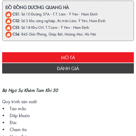
ĐỒ ĐỒNG DƯƠNG QUANG HÀ
CS1:
Số 10 Đường 57A - T.T. Lâm - Ý Yên - Nam Định
CS2:
Số 3 khu công nghiệp, thị trấn Lâm, Ý Yên, Nam Định
CS3
: Số 18 Khu CN, T.T.Lâm - Ý Yên - Nam Định
CS4:
845 Giải Phóng, Giáp Bát, Hoàng Mai, Hà Nội
MÔ TẢ
ĐÁNH GIÁ
Bộ Ngũ Sự Khảm Tam Khí 50
Quy trình sản xuất:
• Tạo mẫu
• Dấp khuôn
• Đúc
• Chạm tỉa