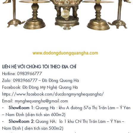
LIÊN HỆ VỚI CHÚNG TÔI THEO ĐỊA CHỈ
Hotline: 0983966777
Zalo: 0983966777 – Đồ Đồng Quang Hà
Facebook: Đồ Đồng Mỹ Nghệ Quang Hà
https://www.facebook.com/ducdongmynghequangha/
Email: mynghequangha@gmail.com
- ShowRoom 1:
Quang Hà : khu A đường 57a Thị Trấn Lâm – Ý Yên
– Nam Định (diện tích sàn 600m2)
- ShowRoom 2:
Quang HÀ: lô 1 khu CN Thị Trấn Lâm – Ý Yên –
Nam Định ( diện tích sàn 500m2)