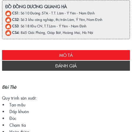
ĐỒ ĐỒNG DƯƠNG QUANG HÀ
CS1:
Số 10 Đường 57A - T.T. Lâm - Ý Yên - Nam Định
CS2:
Số 3 khu công nghiệp, thị trấn Lâm, Ý Yên, Nam Định
CS3
: Số 18 Khu CN, T.T.Lâm - Ý Yên - Nam Định
CS4:
845 Giải Phóng, Giáp Bát, Hoàng Mai, Hà Nội
MÔ TẢ
ĐÁNH GIÁ
Đài Thờ
Quy trình sản xuất:
• Tạo mẫu
• Dấp khuôn
• Đúc
• Chạm tỉa
• Hoàn thiện