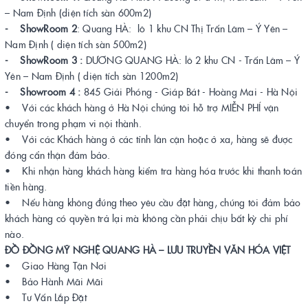
– Nam Định (diện tích sàn 600m2)
- ShowRoom 2
: Quang HÀ: lô 1 khu CN Thị Trấn Lâm – Ý Yên –
Nam Định ( diện tích sàn 500m2)
- ShowRoom 3 :
DƯƠNG QUANG HÀ: lô 2 khu CN - Trấn Lâm – Ý
Yên – Nam Định ( diện tích sàn 1200m2)
- Showroom 4 :
845 Giải Phóng - Giáp Bát - Hoàng Mai - Hà Nội
• Với các khách hàng ở Hà Nội chúng tôi hỗ trợ MIỄN PHÍ vận
chuyển trong phạm vi nội thành.
• Với các Khách hàng ở các tỉnh lân cận hoặc ở xa, hàng sẽ được
đóng cẩn thận đảm bảo.
• Khi nhận hàng khách hàng kiểm tra hàng hóa trước khi thanh toán
tiền hàng.
• Nếu hàng không đúng theo yêu cầu đặt hàng, chúng tôi đảm bảo
khách hàng có quyền trả lại mà không cần phải chịu bất kỳ chi phí
nào.
ĐỒ ĐỒNG MỸ NGHỆ QUANG HÀ – LƯU TRUYỀN VĂN HÓA VIỆT
• Giao Hàng Tận Nơi
• Bảo Hành Mãi Mãi
• Tư Vấn Lắp Đặt