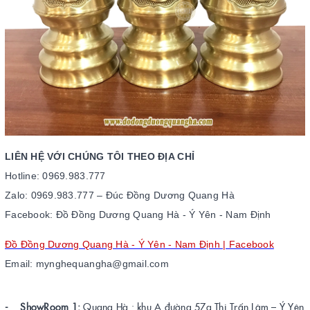
LIÊN HỆ VỚI CHÚNG TÔI THEO ĐỊA CHỈ
Hotline: 0969.983.777
Zalo: 0969.983.777 – Đ
úc
Đồng
Dương
Quang Hà
Facebook: Đồ Đồng Dương Quang Hà - Ý Yên - Nam Định
Đồ Đồng Dương Quang Hà - Ý Yên - Nam Định | Facebook
Email: mynghequangha@gmail.com
- ShowRoom 1:
Quang Hà : khu A đường 57a Thị Trấn Lâm – Ý Yên