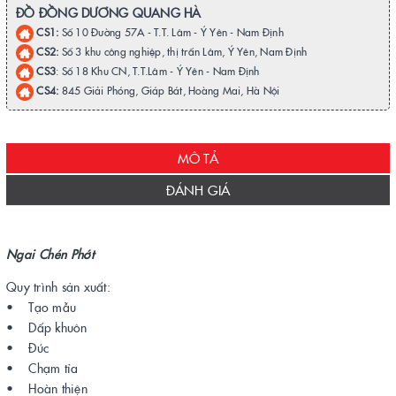
ĐỒ ĐỒNG DƯƠNG QUANG HÀ
CS1:
Số 10 Đường 57A - T.T. Lâm - Ý Yên - Nam Định
CS2:
Số 3 khu công nghiệp, thị trấn Lâm, Ý Yên, Nam Định
CS3
: Số 18 Khu CN, T.T.Lâm - Ý Yên - Nam Định
CS4:
845 Giải Phóng, Giáp Bát, Hoàng Mai, Hà Nội
MÔ TẢ
ĐÁNH GIÁ
Ngai Chén Phớt
Quy trình sản xuất:
• Tạo mẫu
• Dấp khuôn
• Đúc
• Chạm tỉa
• Hoàn thiện