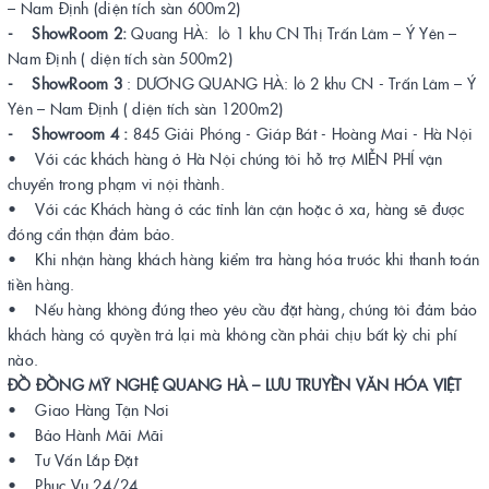
– Nam Định (diện tích sàn 600m2)
- ShowRoom 2:
Quang HÀ: lô 1 khu CN Thị Trấn Lâm – Ý Yên –
Nam Định ( diện tích sàn 500m2)
- ShowRoom 3
: DƯƠNG QUANG HÀ: lô 2 khu CN - Trấn Lâm – Ý
Yên – Nam Định ( diện tích sàn 1200m2)
- Showroom 4 :
845 Giải Phóng - Giáp Bát - Hoàng Mai - Hà Nội
• Với các khách hàng ở Hà Nội chúng tôi hỗ trợ MIỄN PHÍ vận
chuyển trong phạm vi nội thành.
• Với các Khách hàng ở các tỉnh lân cận hoặc ở xa, hàng sẽ được
đóng cẩn thận đảm bảo.
• Khi nhận hàng khách hàng kiểm tra hàng hóa trước khi thanh toán
tiền hàng.
• Nếu hàng không đúng theo yêu cầu đặt hàng, chúng tôi đảm bảo
khách hàng có quyền trả lại mà không cần phải chịu bất kỳ chi phí
nào.
ĐỒ ĐỒNG MỸ NGHỆ QUANG HÀ – LƯU TRUYỀN VĂN HÓA VIỆT
• Giao Hàng Tận Nơi
• Bảo Hành Mãi Mãi
• Tư Vấn Lắp Đặt
• Phục Vụ 24/24