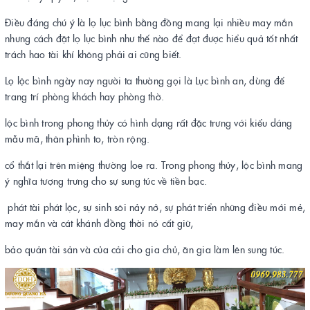
Điều đáng chú ý là lọ lục bình bằng đồng mang lại nhiều may mắn
nhưng cách đặt lọ lục bình như thế nào để đạt được hiểu quả tốt nhất
trách hao tài khí không phải ai cũng biết.
Lọ lộc bình ngày nay người ta thường gọi là Lục bình an, dùng để
trang trí phòng khách hay phòng thờ.
lộc bình trong phong thủy có hình dạng rất đặc trưng với kiểu dáng
mẫu mã, thân phình to, tròn rộng.
cổ thắt lại trên miệng thường loe ra. Trong phong thủy, lộc bình mang
ý nghĩa tượng trưng cho sự sung túc về tiền bạc.
phát tài phát lộc, sự sinh sôi nảy nở, sự phát triển những điều mới mẻ,
may mắn và cát khánh đồng thời nó cất giữ,
bảo quản tài sản và của cải cho gia chủ, ăn gia làm lên sung túc.