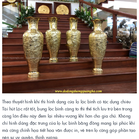
Theo thuyết hình khí thì hình dạng của lọ lộc bình có tác dụng chiêu
Tài hút Lộc rất tốt, bụng lộc bình càng to thì thể tich lưu trữ bên trong
càng lớn điều này đem lại nhiều vượng khí hơn cho gia chủ. Không
chỉ hình dáng đặc trưng của lọ lục bình bằng đồng mang lại phúc khí
mà cũng chính họa tiết hoa văn được in, vẽ trên lọ cũng góp phần tạo
nên sự uy quyền, thịnh vượng.