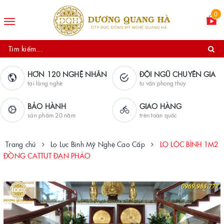
0
Toggle
navigation
HƠN 120 NGHỆ NHÂN
ĐỘI NGŨ CHUYÊN GIA
tại làng nghề
tư vấn phong thủy
BẢO HÀNH
GIAO HÀNG
sản phẩm 20 năm
trên toàn quốc
Trang chủ
Lọ Lục Bình Mỹ Nghệ Cao Cấp
LỌ LỘC BÌNH 1M2
ĐỒNG CATTUT ĐẠN PHÁO