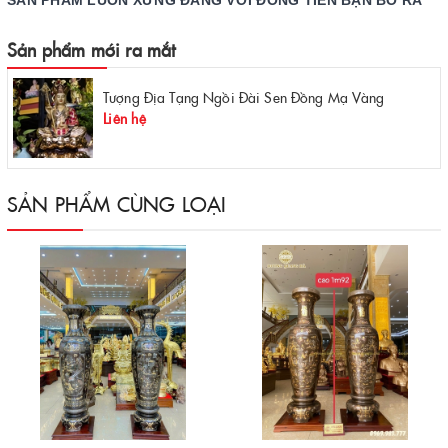
SẢN PHẨM LUÔN XỨNG ĐÁNG VỚI ĐỒNG TIỀN BẠN BỎ RA
Sản phẩm mới ra mắt
Tượng Địa Tạng Ngồi Đài Sen Đồng Mạ Vàng
Liên hệ
SẢN PHẨM CÙNG LOẠI