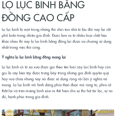
LỌ LỤC BÌNH BẰNG
ĐỒNG CAO CẤP
Lọ lục bình là một trong những thú chơi tao nhã từ lâu đời nay lại rất
phổ biến trong nhiều gia đình. Được làm ra từ nhiều loại chất liệu
khác nhau thì nay lọ lục bình bằng đồng lại được ưa chuộng sử dụng
nhất trong việc thờ cúng.
Ý nghĩa lọ lục bình bằng đồng mang lại
Lọ lục bình có từ xa xưa được gọi theo tên loài cây Lộc bình hay còn
gọi là cây bèo tây được trưng bày trong những gia đình quyền quý
hay vua chúa nhưng nay nó được sử dụng rộng rãi bởi ý nghĩa nó
mang. Lọ lục bình với hình dáng phía thân được mở rộng to, phía cổ
thắt lại và trên miệng bình xòe ra thể hiện cho sự thu hút tài lộc, sự no
đủ, hạnh phúc trong gia đình.