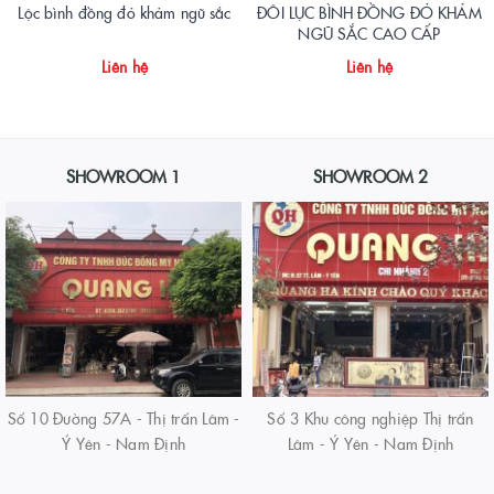
Lộc bình đồng đỏ khảm ngũ sắc
ĐÔI LỤC BÌNH ĐỒNG ĐỎ KHẢM
NGŨ SẮC CAO CẤP
Liên hệ
Liên hệ
SHOWROOM 1
SHOWROOM 2
Số 10 Đường 57A - Thị trấn Lâm -
Số 3 Khu công nghiệp Thị trấn
Ý Yên - Nam Định
Lâm - Ý Yên - Nam Định