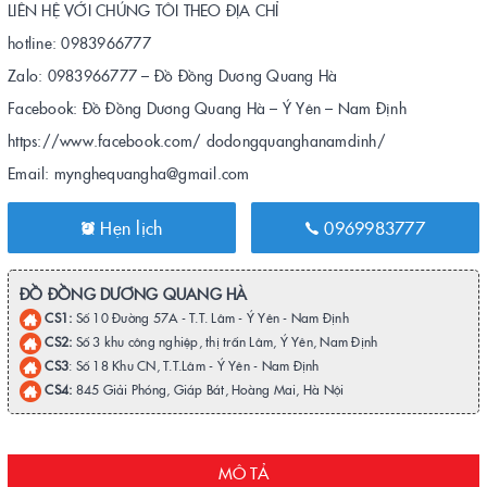
LIÊN HỆ VỚI CHÚNG TÔI THEO ĐỊA CHỈ
hotline: 0983966777
Zalo: 0983966777 – Đồ Đồng Dương Quang Hà
Facebook: Đồ Đồng Dương Quang Hà – Ý Yên – Nam Định
https://www.facebook.com/ dodongquanghanamdinh/
Email: mynghequangha@gmail.com
Hẹn lịch
0969983777
ĐỒ ĐỒNG DƯƠNG QUANG HÀ
CS1:
Số 10 Đường 57A - T.T. Lâm - Ý Yên - Nam Định
CS2:
Số 3 khu công nghiệp, thị trấn Lâm, Ý Yên, Nam Định
CS3
: Số 18 Khu CN, T.T.Lâm - Ý Yên - Nam Định
CS4:
845 Giải Phóng, Giáp Bát, Hoàng Mai, Hà Nội
MÔ TẢ