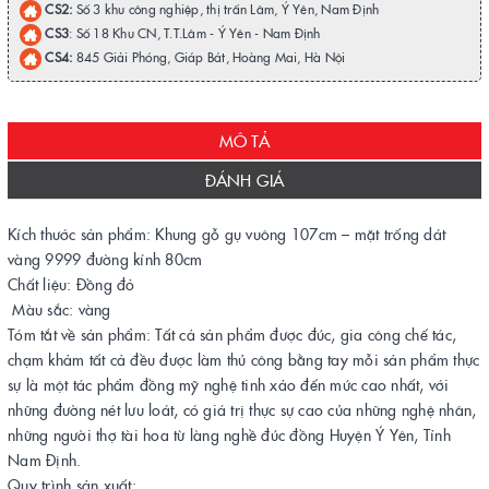
CS2:
Số 3 khu công nghiệp, thị trấn Lâm, Ý Yên, Nam Định
CS3
: Số 18 Khu CN, T.T.Lâm - Ý Yên - Nam Định
CS4:
845 Giải Phóng, Giáp Bát, Hoàng Mai, Hà Nội
MÔ TẢ
ĐÁNH GIÁ
Kích thước sản phẩm: Khung gỗ gụ vuông 107cm – mặt trống dát
vàng 9999 đường kính 80cm
Chất liệu: Đồng đỏ
Màu sắc: vàng
Tóm tắt về sản phẩm: Tất cả sản phẩm được đúc, gia công chế tác,
chạm khảm tất cả đều được làm thủ công bằng tay mỗi sản phẩm thực
sự là một tác phẩm đồng mỹ nghệ tinh xảo đến mức cao nhất, với
những đường nét lưu loát, có giá trị thực sự cao của những nghệ nhân,
những người thợ tài hoa từ làng nghề đúc đồng Huyện Ý Yên, Tỉnh
Nam Định.
Quy trình sản xuất: