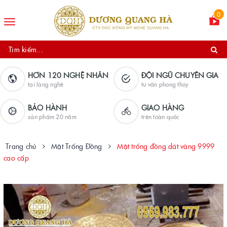
0
Toggle
navigation
HƠN 120 NGHỆ NHÂN
ĐỘI NGŨ CHUYÊN GIA
tại làng nghề
tư vấn phong thủy
BẢO HÀNH
GIAO HÀNG
sản phẩm 20 năm
trên toàn quốc
Trang chủ
Mặt Trống Đồng
Mặt trống đồng dát vàng 9999
cao cấp