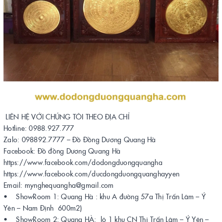
LIÊN HỆ VỚI CHÚNG TÔI THEO ĐỊA CHỈ
Hotline: 0988.927.777
Zalo: 098892.7777 – Đồ Đồng Dương Quang Hà
Facebook: Đồ đồng Dương Quang Hà
https://www.facebook.com/dodongduongquangha
https://www.facebook.com/ducdongduongquanghayyen
Email: mynghequangha@gmail.com
• ShowRoom 1: Quang Hà : khu A đường 57a Thị Trấn Lâm – Ý
Yên – Nam Định 600m2)
• ShowRoom 2: Quang HÀ: lô 1 khu CN Thị Trấn Lâm – Ý Yên –