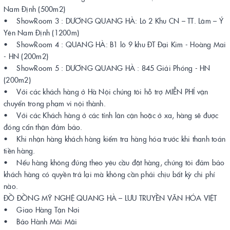
Nam Định (500m2)
• ShowRoom 3 : DƯƠNG QUANG HÀ: Lô 2 Khu CN – TT. Lâm – Ý
Yên Nam Định (1200m)
• ShowRoom 4 : QUANG HÀ: B1 lô 9 khu ĐT Đại Kim - Hoàng Mai
- HN (200m2)
• ShowRoom 5 : DƯƠNG QUANG HÀ : 845 Giải Phóng - HN
(200m2)
• Với các khách hàng ở Hà Nội chúng tôi hỗ trợ MIỄN PHÍ vận
chuyển trong phạm vi nội thành.
• Với các Khách hàng ở các tỉnh lân cận hoặc ở xa, hàng sẽ được
đóng cẩn thận đảm bảo.
• Khi nhận hàng khách hàng kiểm tra hàng hóa trước khi thanh toán
tiền hàng.
• Nếu hàng không đúng theo yêu cầu đặt hàng, chúng tôi đảm bảo
khách hàng có quyền trả lại mà không cần phải chịu bất kỳ chi phí
nào.
ĐỒ ĐỒNG MỸ NGHỆ QUANG HÀ – LƯU TRUYỀN VĂN HÓA VIỆT
• Giao Hàng Tận Nơi
• Bảo Hành Mãi Mãi